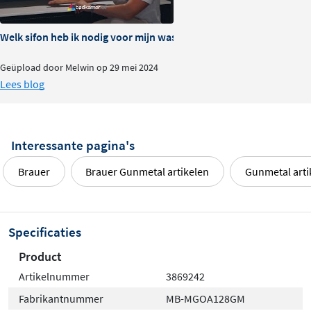
aan op het complete Brauer assortiment, van kranen tot
Welk sifon heb ik nodig voor mijn wastafel?
accessoires. Zo zorg je eenvoudig voor een stijlvolle,
uniforme look in je interieur.
Geüpload door Melwin op 29 mei 2024
Lees blog
Interessante pagina's
Brauer
Brauer Gunmetal artikelen
Gunmetal arti
Specificaties
Product
Artikelnummer
3869242
Fabrikantnummer
MB-MGOA128GM