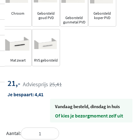
Chroom
Geborsteld
Geborsteld
goud PVD
Geborsteld
koper PVD
gunmetal PVD
Mat zwart
RVS geborsteld
21,-
Adviesprijs
25,41
Je bespaart:
4,41
vandaag besteld, dinsdag in huis
Of kies je bezorgmoment zelf uit
Aantal: