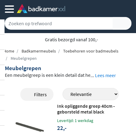
Gratis bezorgd vanaf 100,-
Home
Badkamermeubels
Toebehoren voor badmeubels
Meubelgrepen
Meubelgrepen
Een meubelgreep is een klein detail dat he
...
Lees meer
t verschil maakt in de uitstraling van je ba
dkamermeubel. In dit assortiment vind je
Filters
meubelgrepen van Geberit en Blue Label
i
Ink opliggende greep 40cm -
n uiteenlopende lengtes en afwerkingen,
geborsteld metal black
waaronder chroom, mat wit, mat lava en z
Levertijd: 1 werkdag
andgrijs. De strakke, aluminium grepen p
22,-
assen bij moderne badkamermeubels en