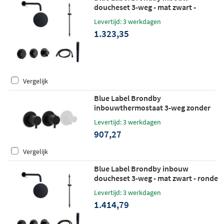
doucheset 3-weg - mat zwart -
staafhanddouche - wandarm -
Levertijd: 3 werkdagen
wandhouder
1.323,35
Vergelijk
Blue Label Brondby
inbouwthermostaat 3-weg zonder
aansluitbocht - mat zwart
Levertijd: 3 werkdagen
907,27
Vergelijk
Blue Label Brondby inbouw
doucheset 3-weg - mat zwart - ronde
handdouche - plafondbuis 10cm -
Levertijd: 3 werkdagen
glijstang
1.414,79