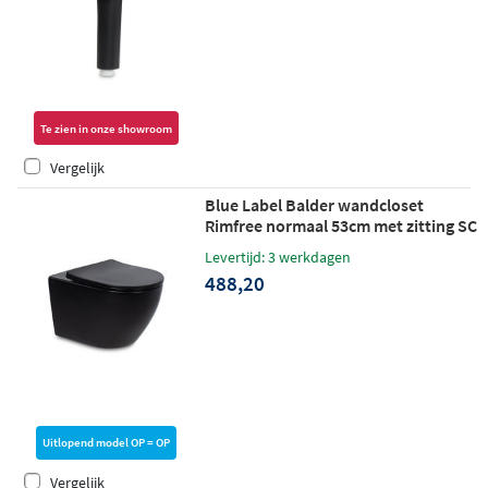
Te zien in onze showroom
Vergelijk
Blue Label Balder wandcloset
Rimfree normaal 53cm met zitting SC
& QR - mat zwart
Levertijd: 3 werkdagen
488,20
Uitlopend model OP = OP
Vergelijk