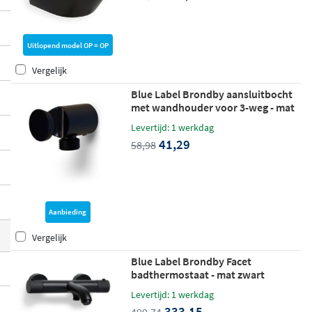
h gebruiksgemak. Of je nu een complete b
adkamer inricht of een bestaande ruimte
Uitlopend model OP = OP
een nieuwe look geeft, dit assortiment bie
dt voor elk onderdeel een passende oplos
Vergelijk
sing.
Blue Label Brondby aansluitbocht
met wandhouder voor 3-weg - mat
zwart
Levertijd: 1 werkdag
41,29
58,98
Aanbieding
Vergelijk
Blue Label Brondby Facet
badthermostaat - mat zwart
Levertijd: 1 werkdag
333,15
499,74