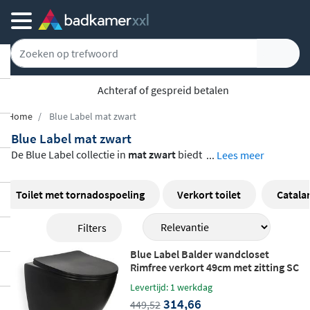
Achteraf of gespreid betalen
Home
Blue Label mat zwart
Blue Label mat zwart
De Blue Label collectie in
mat zwart
biedt
...
Lees meer
een compleet aanbod voor een strakke, m
oderne badkamer. Van wandclosets en wa
Toilet met tornadospoeling
Verkort toilet
Catala
stafelkranen tot douchesets, keramische
Filters
wastafels en toiletaccessoires: alles is ver
krijgbaar in dezelfde diepe, matte zwarte
Blue Label Balder wandcloset
afwerking. De producten zijn vervaardigd
Rimfree verkort 49cm met zitting SC
& QR - mat zwart
van
hoogwaardig keramiek en messing
, e
Levertijd: 1 werkdag
314,66
n combineren tijdloos design met praktisc
449,52