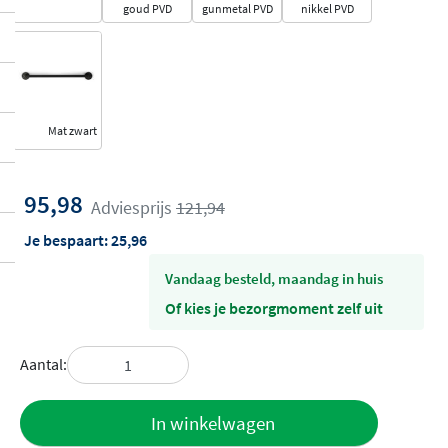
goud PVD
gunmetal PVD
nikkel PVD
Mat zwart
95,98
Adviesprijs
121,94
Je bespaart:
25,96
vandaag besteld, maandag in huis
Of kies je bezorgmoment zelf uit
Aantal:
Toevoegen
In winkelwagen
aan offerte