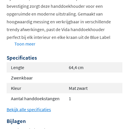
bevestiging zorgt deze handdoekhouder voor een
opgeruimde en moderne uitstraling. Gemaakt van
hoogwaardig messing en verkrijgbaar in verschillende
trendy afwerkingen, past de Vida handdoekhouder
perfect bij elk interieur en elke kraan uit de Blue Label
Toon meer
collectie.
Specificaties
Verkrijgbaar in 50cm en 65cm
Keuze uit zes trendkleuren
Lengte
64,4 cm
Verdekte wandmontage voor strak design
Zwenkbaar
Gemaakt van duurzaam messing
Kleur
Mat zwart
Inclusief bevestigingsmateriaal
Aantal handdoekstangen
1
Kies de perfecte kleur voor jouw
Bekijk alle specificaties
badkamer
Bijlagen
De Vida handdoekhouder is verkrijgbaar in een breed