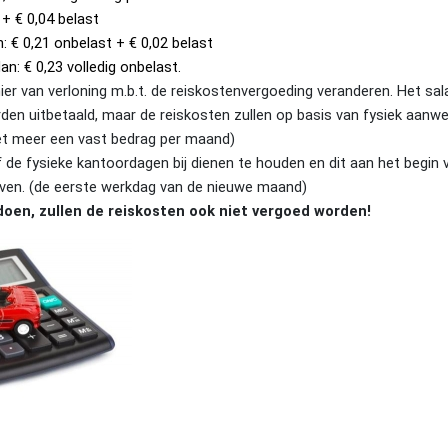
 + € 0,04 belast 
n: € 0,21 onbelast + € 0,02 belast 
an: € 0,23 volledig onbelast. 
ier van verloning m.b.t. de reiskostenvergoeding veranderen. Het sala
en uitbetaald, maar de reiskosten zullen op basis van fysiek aanw
et meer een vast bedrag per maand)
elf de fysieke kantoordagen bij dienen te houden en dit aan het begin
even. (de eerste werkdag van de nieuwe maand) 
 doen, zullen de reiskosten ook niet vergoed worden!