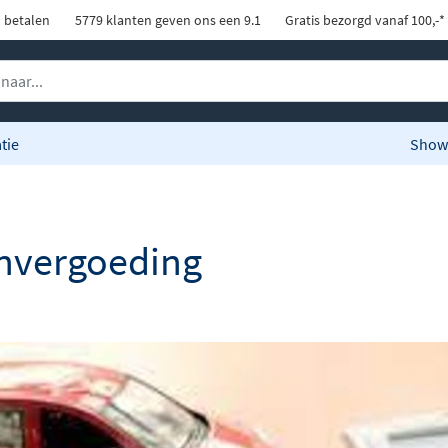
d betalen
5779 klanten geven ons een 9.1
Gratis bezorgd vanaf 100,-*
tie
Show
nvergoeding