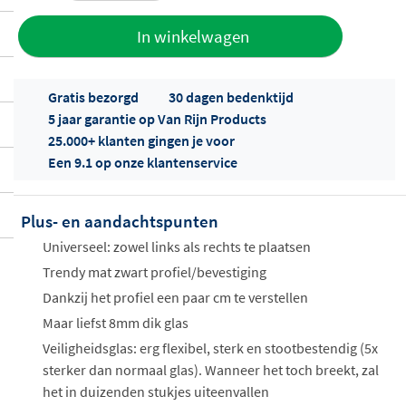
Toevoegen
In winkelwagen
aan offerte
Gratis bezorgd
30 dagen bedenktijd
5 jaar garantie op Van Rijn Products
25.000+ klanten gingen je voor
Een 9.1 op onze klantenservice
Plus- en aandachtspunten
Offertes
ophalen...
Universeel: zowel links als rechts te plaatsen
Trendy mat zwart profiel/bevestiging
Dankzij het profiel een paar cm te verstellen
Maar liefst 8mm dik glas
Veiligheidsglas: erg flexibel, sterk en stootbestendig (5x
sterker dan normaal glas). Wanneer het toch breekt, zal
het in duizenden stukjes uiteenvallen