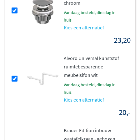
chroom
De Lunar wastafel is eenvoudig te combineren met
vandaag besteld, dinsdag in
diverse Brauer onderkasten, zoals Delight, Joy, Adore,
huis
Inspire, Hope, Embrace en Believe. Hiermee creëer je
Kies een alternatief
een harmonieus geheel dat past bij jouw persoonlijke
23,20
stijl. Ook is de wastafel te combineren met een topblad
uit de collectie.
Alvoro Universal kunststof
De Brauer Lunar wastafel is daarmee een uitstekende
ruimtebesparende
keuze voor wie houdt van eenvoud, duurzaamheid en
meubelsifon wit
een moderne uitstraling.
vandaag besteld, dinsdag in
huis
Kies een alternatief
20,-
Brauer Edition inbouw
wastafelkraan - gebogen