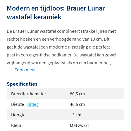
Modern en tijdloos: Brauer Lunar
wastafel keramiek
De Brauer Lunar wastafel combineert strakke lijnen met
rechte hoeken en een verhoogde rand van 13 cm. Dit
geeft de wastafel een moderne uitstraling die perfect
past in een eigentijdse badkamer. De wastafel kan zowel
vrijhangend worden geplaatst als op een badmeubel,
Toon meer
waardoor je volop flexibiliteit hebt in de inrichting.
Specificaties
De Lunar is gemaakt van hoogwaardig keramiek, een
hard kleigebakken materiaal dat slijtvast en duurzaam
Breedte/diameter
80,5 cm
is. Het gladde oppervlak voorkomt dat vuil en water
Diepte
Uitleg
46,5 cm
intrekken, waardoor de wastafel hygiënisch en
Hoogte
13 cm
eenvoudig te reinigen blijft.
Kleur
Mat zwart
Kleurvarianten