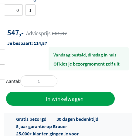
0
1
547,-
Adviesprijs
661,87
Je bespaart:
114,87
vandaag besteld, dinsdag in huis
Of kies je bezorgmoment zelf uit
Aantal:
Toevoegen
In winkelwagen
aan offerte
Gratis bezorgd
30 dagen bedenktijd
5 jaar garantie op Brauer
25.000+ klanten gingen je voor