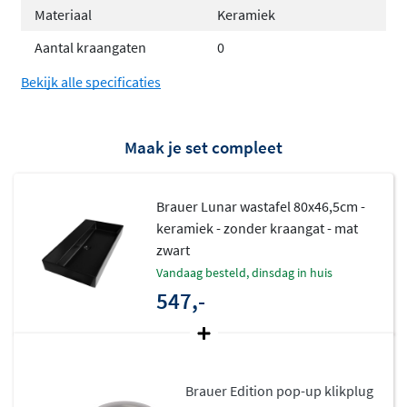
Materiaal
Keramiek
Hoogglans Wit
Aantal kraangaten
0
Mat Zwart
Bekijk alle specificaties
Eigenschappen per maat
Maak je set compleet
60 cm, 1 wasbak, keuze uit 0 of 1 kraangat
80 cm, 1 wasbak, keuze uit 0 of 1 kraangat
100 cm, 1 wasbak, keuze uit 0 of 1 kraangat
Brauer Lunar wastafel 80x46,5cm -
120 cm, 1 wasbak, keuze uit 0 of 1 kraangat
keramiek - zonder kraangat - mat
120 cm, 2 wasbakken, keuze uit 0 of 2 kraangaten
zwart
vandaag besteld, dinsdag in huis
Elke uitvoering is voorzien van een overloop en geeft
547,-
dankzij de hoekige vormen en de hoge rand een strak en
stijlvol karakter aan jouw badkamer.
Combinatiemogelijkheden
Brauer Edition pop-up klikplug