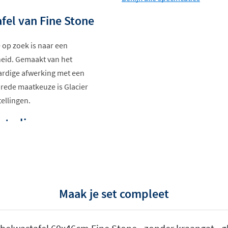
afel van Fine Stone
 op zoek is naar een
eid. Gemaakt van het
ardige afwerking met een
brede maatkeuze is Glacier
ellingen.
straling
vriendelijk composiet
oonmaakmiddelen
en reparatiesetje
Maak je set compleet
 wit