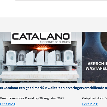
uitzonderlijk geval oppervlakkige beschadigingen ontstaan
repareren met een reperatie-setje.
Voordelen Fine Stone
Duurzaam: Sterk, slijtvast en onderhoudsvrij
Minder gevoelig voor verschillende schoonmaakm
Makkelijk schoon te maken
Kras en vochtbestendig
Een kleine ecologische footprint
Is Catalano een goed merk? Kwaliteit en ervaringen
Verschillende 
Geschreven door Daniel op 29 augustus 2025
Geüpload door Da
Lees blog
Lees blog