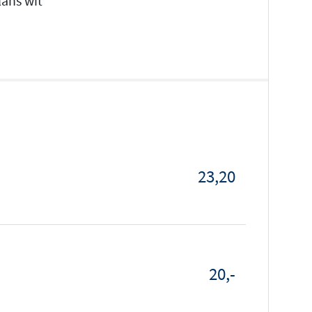
lans wit
23,20
20,-