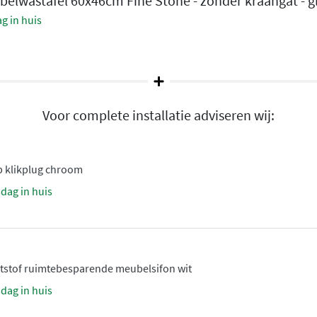
belwastafel 60x46cm Fine Stone - zonder kraangat - g
g in huis
ing
n
Voor complete installatie adviseren wij:
teloos in elk
:
p klikplug chroom
sdag in huis
maat)
nderkasten en
ststof ruimtebesparende meubelsifon wit
sdag in huis
 onderkast en combineert