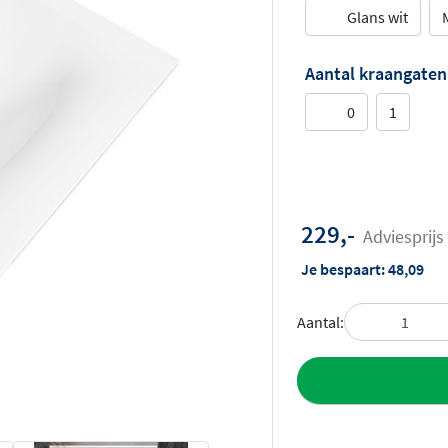
Glans wit
Aantal kraangaten
0
1
229,-
Adviesprijs
Je bespaart:
48,09
Aantal:
Toevoegen aan 