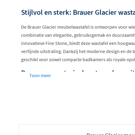
Stijlvol en sterk: Brauer Glacier wast
De Brauer Glacier meubelwastafel is ontworpen voor wie
combinatie van elegantie, gebruiksgemak en duurzaamh
innovatieve Fine Stone, biedt deze wastafel een hoogwa
verfijnde uitstraling. Dankzij het moderne design en de 
geschikt voor zowel compacte badkamers als royale opst
Duurzaam materiaal met een luxe uit
Toon meer
Gemaakt van Fine Stone, een sterk en onderhouds
Bestand tegen krassen, vocht en agressieve sch
Makkelijk schoon te houden en vlekwerend
Beschadigingen zijn eenvoudig te herstellen met e
Verkrijgbaar in hoogglans wit en mat