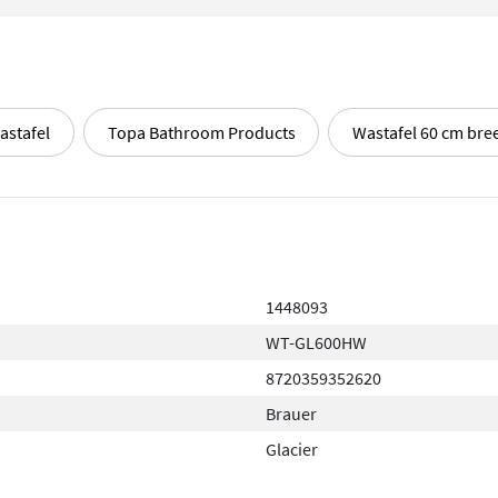
astafel
Topa Bathroom Products
Wastafel 60 cm bre
1448093
WT-GL600HW
8720359352620
Brauer
Glacier