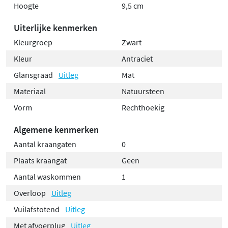
Hoogte
9,5 cm
Uiterlijke kenmerken
Kleurgroep
Zwart
Kleur
Antraciet
Glansgraad
Uitleg
Mat
Materiaal
Natuursteen
Vorm
Rechthoekig
Algemene kenmerken
Aantal kraangaten
0
Plaats kraangat
Geen
Aantal waskommen
1
Overloop
Uitleg
Vuilafstotend
Uitleg
Met afvoerplug
Uitleg