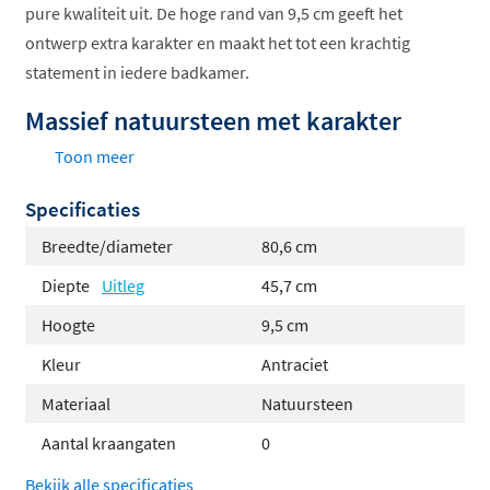
pure kwaliteit uit. De hoge rand van 9,5 cm geeft het
ontwerp extra karakter en maakt het tot een krachtig
statement in iedere badkamer.
Massief natuursteen met karakter
Toon meer
Gemaakt van echt basalt natuursteen in diepe
antracietkleur
Specificaties
Extra hoge opbouw van 9,5 cm voor een stoere
Breedte/diameter
80,6 cm
uitstraling
Diepte
Uitleg
45,7 cm
Zonder overloop, wat zorgt voor een strak en
Hoogte
9,5 cm
minimalistisch design
Uitsluitend geschikt voor montage op een
Kleur
Antraciet
onderkast
Materiaal
Natuursteen
Verschillende maten en kraangaten
Aantal kraangaten
0
beschikbaar
Bekijk alle specificaties