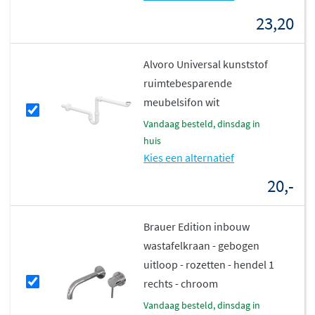
Elk exemplaar heeft een unieke tekening en
23,20
textuur
Zeer stevig, massief en duurzaam
Alvoro Universal kunststof
Past perfect in moderne en natuurlijke
ruimtebesparende
interieurstijlen
meubelsifon wit
Aandachtspunten
vandaag besteld, dinsdag in
huis
Kies een alternatief
Basalt is een natuurlijk materiaal, dus kleur en
structuur kunnen per wastafel licht variëren
20,-
Geen overloop aanwezig, dus kies een passende
kraan of afvoer
Brauer Edition inbouw
Uitsluitend geschikt voor montage op een
wastafelkraan - gebogen
onderkast
uitloop - rozetten - hendel 1
rechts - chroom
vandaag besteld, dinsdag in