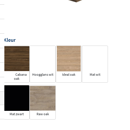
Kleur
Cabana
Hoogglans wit
Ideal oak
Mat wit
oak
Mat zwart
Raw oak