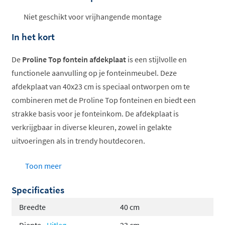
ophalen...
Niet geschikt voor vrijhangende montage
In het kort
De
Proline Top fontein afdekplaat
is een stijlvolle en
functionele aanvulling op je fonteinmeubel. Deze
afdekplaat van 40x23 cm is speciaal ontworpen om te
combineren met de Proline Top fonteinen en biedt een
strakke basis voor je fonteinkom. De afdekplaat is
verkrijgbaar in diverse kleuren, zowel in gelakte
uitvoeringen als in trendy houtdecoren.
Afmeting 40x23 cm, dikte 32 mm
Toon meer
Verkrijgbaar in gelakt en dekor
Specificaties
Geschikt voor onderkastmontage
Diverse trendy kleuren beschikbaar
Breedte
40 cm
Diepte
Uitleg
23 cm