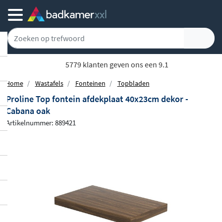
Gratis bezorgd vanaf 100,-
Home
Wastafels
Fonteinen
Topbladen
Proline Top fontein afdekplaat 40x23cm dekor -
Cabana oak
Artikelnummer: 889421