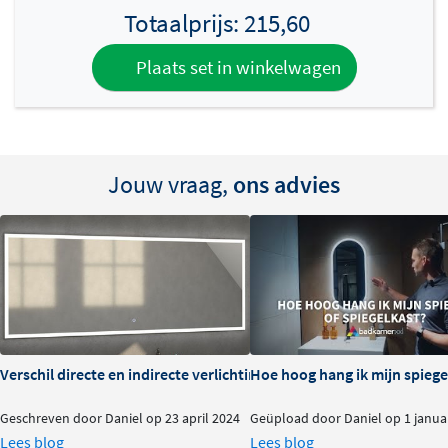
praktische uitbreidingsmogelijkheden. Door de strakke
Totaalprijs:
215,60
vormgeving en hoogwaardige afwerking is dit een
spiegel die jarenlang een stijlvolle blikvanger in je
Plaats set in winkelwagen
badkamer zal zijn.
* Let op: spiegelmaat 25 x 80 cm is niet geschikt voor
spiegelverwarming.
Jouw vraag,
ons advies
Verschil directe en indirecte verlichting bij spiegels
Hoe hoog hang ik mijn spiegel
Geschreven door Daniel op 23 april 2024
Geüpload door Daniel op 1 janua
Lees blog
Lees blog