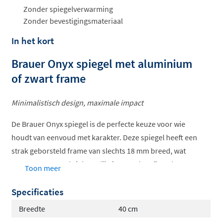
ophalen...
Zonder spiegelverwarming
Zonder bevestigingsmateriaal
In het kort
Brauer Onyx spiegel met aluminium
of zwart frame
Minimalistisch design, maximale impact
De Brauer Onyx spiegel is de perfecte keuze voor wie
houdt van eenvoud met karakter. Deze spiegel heeft een
strak geborsteld frame van slechts 18 mm breed, wat
zorgt voor een subtiele omlijsting zonder afbreuk te
Toon meer
doen aan de spiegel zelf. Verkrijgbaar in geborsteld
Specificaties
aluminium of geborsteld zwart, past de Onyx moeiteloos
in zowel moderne als industriële badkamers.
Breedte
40 cm