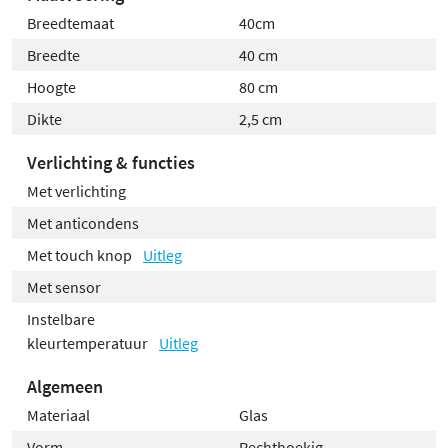
Breedtemaat
40cm
Breedte
40 cm
Hoogte
80 cm
Dikte
2,5 cm
Verlichting & functies
Met verlichting
Met anticondens
Met touch knop
Uitleg
Met sensor
Instelbare
kleurtemperatuur
Uitleg
Algemeen
Materiaal
Glas
Vorm
Rechthoekig