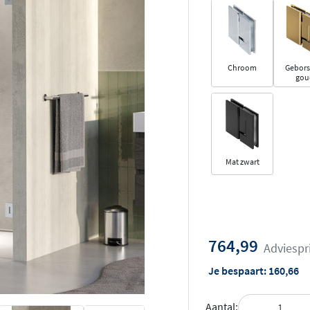
Chroom
Gebors
gou
Mat zwart
764,99
Adviespr
Je bespaart:
160,66
Aantal: