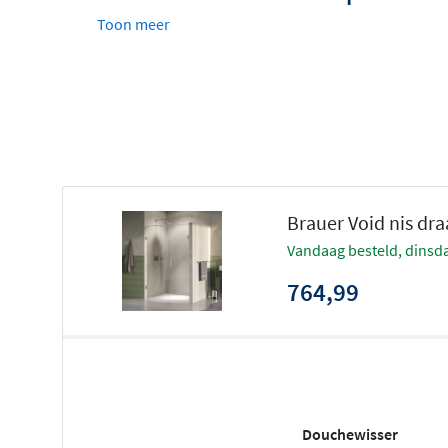
Toon meer
Draaideur scharniert op de muur, met een stijlvol
Stabilisatiestang is fraai boven het glas verwerkt,
schuine stangen
Gemaakt van 8 mm gehard glas met vuil- en watera
Verkrijgbaar in tien breedtematen voor diverse ni
Glasbeslag in zes kleuren: chroom, mat zwart, RVS
koper
Brauer Void nis dr
Te plaatsen op een tegelvloer of op een doucheba
vandaag besteld, dinsda
Omkeerbaar ontwerp, dus geschikt voor zowel link
764,99
Duurzaam en onderhoudsvriendelijk
De glaswanden zijn standaard voorzien van een vuil- en 
Deze beschermt tegen kalk en zeepresten, waardoor het gl
Slijt de coating na intensief gebruik, dan werk je deze ee
Douchewisser
verkrijgbare BRAUER glascoating.