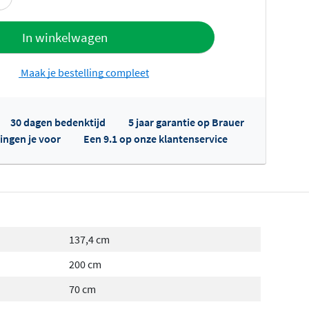
offerte
In winkelwagen
Maak je bestelling compleet
30 dagen bedenktijd
5 jaar garantie op Brauer
ingen je voor
Een 9.1 op onze klantenservice
fertes ophalen...
137,4 cm
200 cm
70 cm