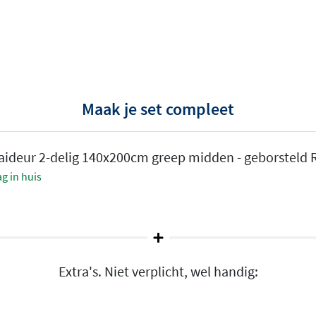
le handgreep in het midden
 zonder hinderlijke haakse of
fstotende coating
Maak je set compleet
sopstellingen
-kleurig, gunmetal, goud en
aaideur 2-delig 140x200cm greep midden - geborsteld
k
g in huis
s als rechts draaiend
waterafstotende coating.
Extra's. Niet verplicht, wel handig:
as langdurig helder blijft.
nvoudig bij met de los