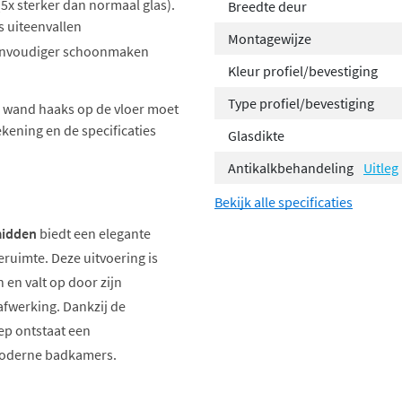
 (5x sterker dan normaal glas).
Breedte deur
s uiteenvallen
Montagewijze
eenvoudiger schoonmaken
Kleur profiel/bevestiging
Type profiel/bevestiging
 wand haaks op de vloer moet
kening en de specificaties
Glasdikte
Antikalkbehandeling
Uitleg
Bekijk alle specificaties
midden
biedt een elegante
eruimte. Deze uitvoering is
en valt op door zijn
fwerking. Dankzij de
ep ontstaat een
 moderne badkamers.