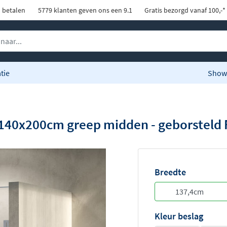
d betalen
5779 klanten geven ons een 9.1
Gratis bezorgd vanaf 100,-*
tie
Show
g 140x200cm greep midden - geborsteld
Breedte
Kleur beslag