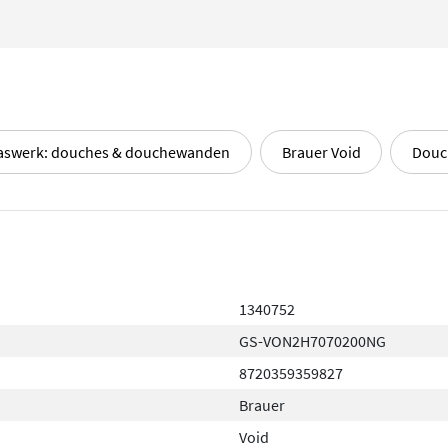
laswerk: douches & douchewanden
Brauer Void
Douc
1340752
GS-VON2H7070200NG
8720359359827
Brauer
Void