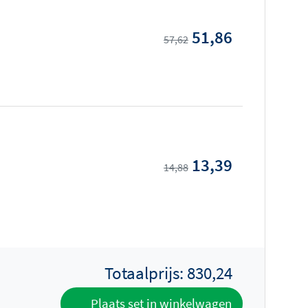
51,86
57,62
13,39
14,88
Totaalprijs:
830,24
Plaats set in winkelwagen