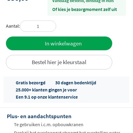
vandaag besteld, dinsdag in huis
Of kies je bezorgmoment zelf uit
Aantal:
Toevoegen
In winkelwagen
aan offerte
Bestel hier je kleurstaal
Gratis bezorgd
30 dagen bedenktijd
25.000+ klanten gingen je voor
Een 9.1 op onze klantenservice
Offertes
ophalen...
Plus- en aandachtspunten
Te gebruiken i.c.m. opbouwkranen
Dankzij het overloopgat stroomt het overtollige water