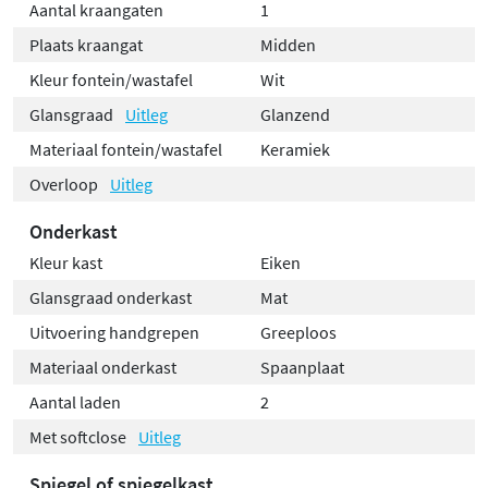
Aantal kraangaten
1
Plaats kraangat
Midden
Kleur fontein/wastafel
Wit
Glansgraad
Uitleg
Glanzend
Materiaal fontein/wastafel
Keramiek
Overloop
Uitleg
Onderkast
Kleur kast
Eiken
Glansgraad onderkast
Mat
Uitvoering handgrepen
Greeploos
Materiaal onderkast
Spaanplaat
Aantal laden
2
Met softclose
Uitleg
Spiegel of spiegelkast