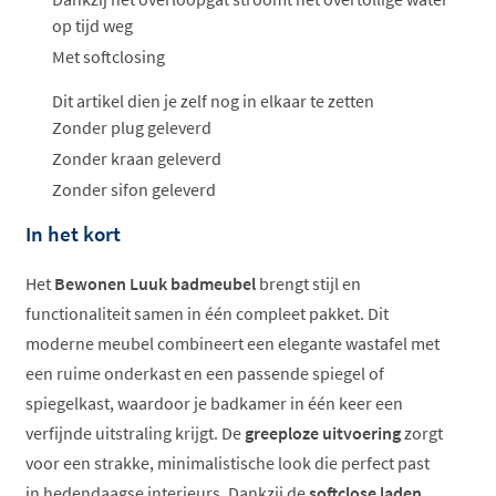
op tijd weg
Met softclosing
Dit artikel dien je zelf nog in elkaar te zetten
Zonder plug geleverd
Zonder kraan geleverd
Zonder sifon geleverd
In het kort
Het
Bewonen Luuk badmeubel
brengt stijl en
functionaliteit samen in één compleet pakket. Dit
moderne meubel combineert een elegante wastafel met
een ruime onderkast en een passende spiegel of
spiegelkast, waardoor je badkamer in één keer een
verfijnde uitstraling krijgt. De
greeploze uitvoering
zorgt
voor een strakke, minimalistische look die perfect past
in hedendaagse interieurs. Dankzij de
softclose laden