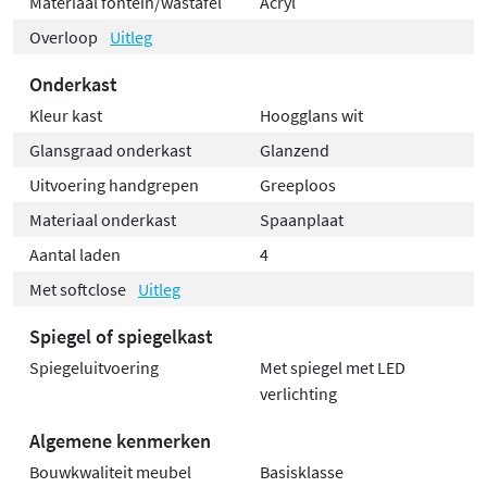
Materiaal fontein/wastafel
Acryl
Overloop
Uitleg
Onderkast
Kleur kast
Hoogglans wit
Glansgraad onderkast
Glanzend
Uitvoering handgrepen
Greeploos
Materiaal onderkast
Spaanplaat
Aantal laden
4
Met softclose
Uitleg
Spiegel of spiegelkast
Spiegeluitvoering
Met spiegel met LED
verlichting
Algemene kenmerken
Bouwkwaliteit meubel
Basisklasse