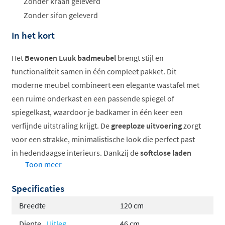
Zonder kraan geleverd
Zonder sifon geleverd
In het kort
Het
Bewonen Luuk badmeubel
brengt stijl en
functionaliteit samen in één compleet pakket. Dit
moderne meubel combineert een elegante wastafel met
een ruime onderkast en een passende spiegel of
spiegelkast, waardoor je badkamer in één keer een
verfijnde uitstraling krijgt. De
greeploze uitvoering
zorgt
voor een strakke, minimalistische look die perfect past
in hedendaagse interieurs. Dankzij de
softclose laden
Toon meer
sluit je de kasten altijd zachtjes en geruisloos af.
Specificaties
Verkrijgbaar in verschillende breedtes en kleuren
Greeploze uitvoering voor strakke look
Breedte
120 cm
Softclose laden voor geruisloos sluiten
Diepte
Uitleg
46 cm