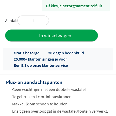
Of kies je bezorgmoment zelf uit
Aantal:
Toevoegen
In winkelwagen
aan offerte
Gratis bezorgd
30 dagen bedenktijd
25.000+ klanten gingen je voor
Een 9.1 op onze klantenservice
Plus- en aandachtspunten
Offertes
Geen wachtrijen met een dubbele wastafel
ophalen...
Te gebruiken i.c.m. inbouwkranen
Makkelijk om schoon te houden
Er zit geen overloopgat in de wastafel/fontein verwerkt,