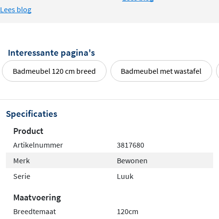
bevestigingsmateriaal. De montage is eenvoudig uit te
Lees blog
voeren, zelfs als je geen ervaren klusser bent. Het
meubel wordt aan de wand bevestigd, waardoor de
vloer vrij blijft en schoonmaken gemakkelijk is. Kraan en
Interessante pagina's
sifon zijn niet inbegrepen, zodat je zelf de gewenste
Badmeubel 120 cm breed
Badmeubel met wastafel
kraan en afvoer kunt kiezen.
Specificaties
Product
Artikelnummer
3817680
Merk
Bewonen
Serie
Luuk
Maatvoering
Breedtemaat
120cm