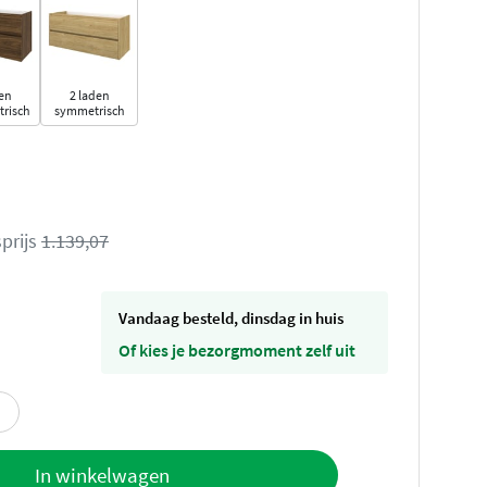
en
2 laden
risch
symmetrisch
prijs
1.139,07
vandaag besteld, dinsdag in huis
Of kies je bezorgmoment zelf uit
offerte
In winkelwagen