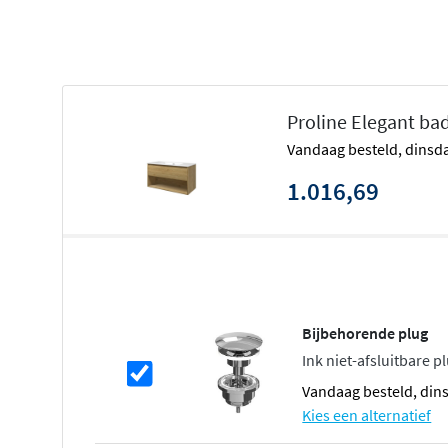
Geschikt voor elk kraangat-configuratie
Gemakkelijk te combineren
met Proline accessoir
Strak en tijdloos design
Proline Elegant ba
De Proline Elegant lijn kenmerkt zich door strakke lijn
vandaag besteld, dinsda
afwerkingen. Of je nu kiest voor glans wit, mat zwart, ra
meubel straalt kwaliteit en stijl uit. De dunne wastafel g
1.016,69
luchtige uitstraling
zonder in te boeten op functionalitei
Praktisch ingedeeld met soft-close l
De onderkasten zijn standaard uitgerust met een
hoogwa
voorzien van soft-close. Dankzij de symmetrische en as
Bijbehorende plug
je de indeling volledig afstemmen op jouw wensen. Zo bie
Ink niet-afsluitbare 
opbergruimte, terwijl de open schap-variant een speelse,
vandaag besteld, din
Kies een alternatief
Gemakkelijk in onderhoud