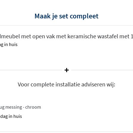
es
Maak je set compleet
dmeubel met open vak met keramische wastafel met 1 
en en een ruim aanbod aan
g in huis
w oak of cabana oak, elk
eeft het geheel een
moderne,
t.
ades
Voor complete installatie adviseren wij:
ardig ladesysteem
ymmetrische varianten kun
dt de 4-lades variant extra
plug messing - chroom
 toegankelijke look geeft.
sdag in huis