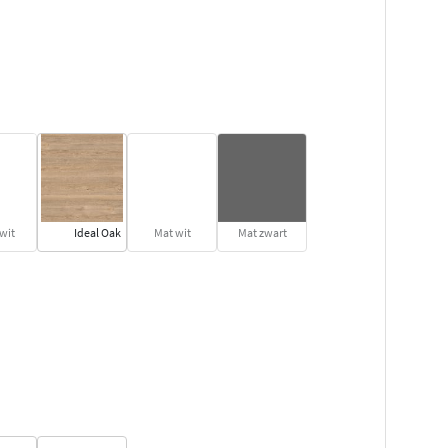
wit
Ideal Oak
Mat wit
Mat zwart