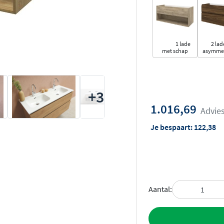
1 lade
2 lad
met schap
asymmet
+3
1.016,69
Advies
Je bespaart:
122,38
Aantal:
Toevoegen aan 