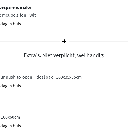
urt of beschadigt. De gladde
besparende sifon
s na dagelijks gebruik.
 meubelsifon - Wit
accessoires uit de Proline
sdag in huis
erieur.
Extra's. Niet verplicht, wel handig:
de onderkast-configuraties
 passende oplossing. Of je
 wastafel, alles is
eur push-to-open - Ideal oak - 169x35x35cm
sdag in huis
 - 100x60cm
sdag in huis