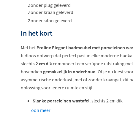
Zonder plug geleverd
Zonder kraan geleverd
Zonder sifon geleverd
In het kort
Met het
Proline Elegant badmeubel met porseleinen was
tijdloos ontwerp dat perfect past in elke moderne badka
slechts
2 cm dik
combineert een verfijnde uitstraling me
bovendien
gemakkelijk in onderhoud
. Of je nu kiest vo
asymmetrische onderkast, met of zonder kraangat, dit 
oplossing voor iedere ruimte en stijl.
Slanke porseleinen wastafel
, slechts 2 cm dik
Verkrijgbaar in meerdere breedtes
en kleuren
Toon meer
Functionele ladesystemen
met soft-close
Keuze uit verschillende houtdecors