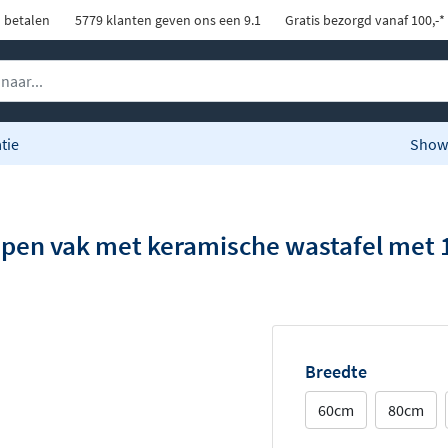
d betalen
5779 klanten geven ons een 9.1
Gratis bezorgd vanaf 100,-*
tie
Show
pen vak met keramische wastafel met 1
Breedte
60cm
80cm