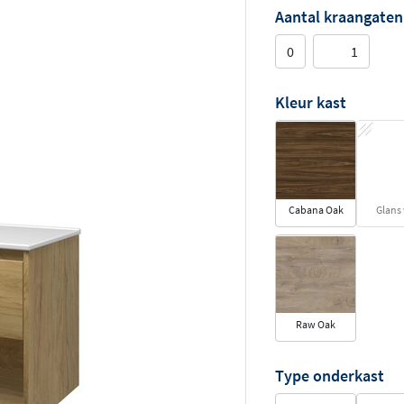
Aantal kraangaten
0
1
Kleur kast
Cabana Oak
Glans 
Raw Oak
Type onderkast