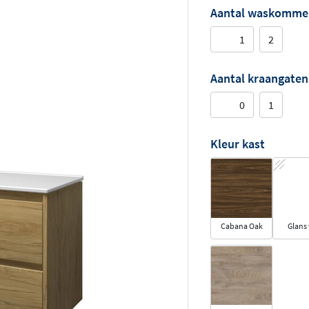
Aantal waskomme
1
2
Aantal kraangaten
0
1
Kleur kast
Cabana Oak
Glans 