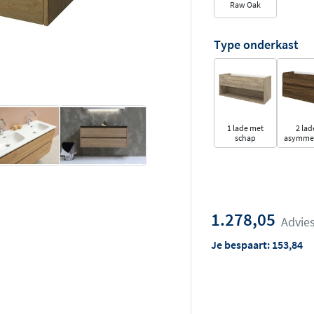
Raw Oak
Type onderkast
1 lade met
2 lad
schap
asymmet
1.278,05
Advies
Je bespaart:
153,84