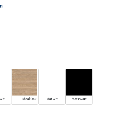
n
wit
Ideal Oak
Mat wit
Mat zwart