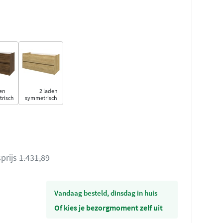
en
2 laden
risch
symmetrisch
prijs
1.431,89
vandaag besteld, dinsdag in huis
Of kies je bezorgmoment zelf uit