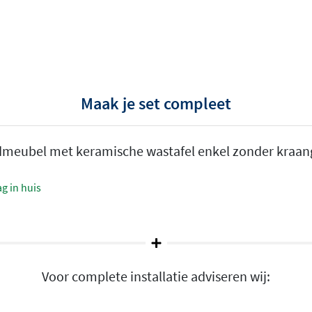
es
Maak je set compleet
dmeubel met keramische wastafel enkel zonder kraang
en en een ruim aanbod aan
w oak of cabana oak, elk
g in huis
eeft het geheel een
moderne,
t.
ades
ardig ladesysteem
Voor complete installatie adviseren wij:
ymmetrische varianten kun
dt de 4-lades variant extra