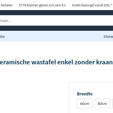
d betalen
5779 klanten geven ons een 9.1
Gratis bezorgd vanaf 100,-*
tie
Show
eramische wastafel enkel zonder kraan
Breedte
60cm
80cm