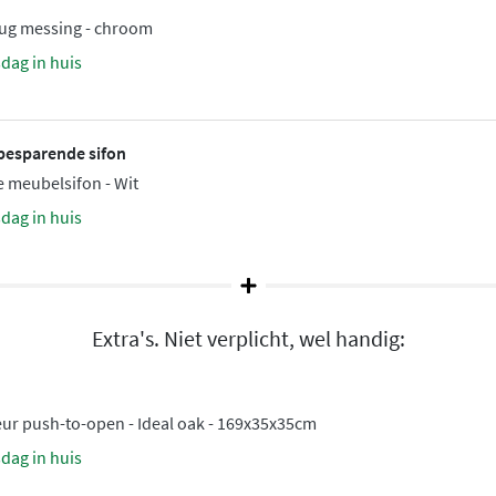
plug messing - chroom
 toegankelijke look geeft.
sdag in huis
urt of beschadigt. De gladde
besparende sifon
s na dagelijks gebruik.
 meubelsifon - Wit
accessoires uit de Proline
sdag in huis
erieur.
de onderkast-configuraties
Extra's. Niet verplicht, wel handig:
 passende oplossing. Of je
 wastafel, alles is
eur push-to-open - Ideal oak - 169x35x35cm
sdag in huis