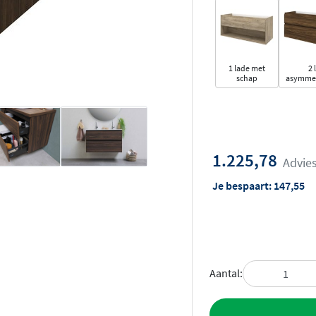
1 lade met
2 
schap
asymmet
1.225,78
Advies
Je bespaart:
147,55
Aantal:
Toevoegen aan 