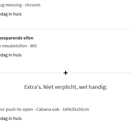
een variant met open vak
plug messing - chroom
sdag in huis
besparende sifon
t 1 kraangat of met 2
 meubelsifon - Wit
ombinatie)
. De onderkasten
sdag in huis
m van Hettich, dat zorgt
dkamer die niet alleen mooi
Extra's. Niet verplicht, wel handig:
deur push-to-open - Cabana oak - 169x35x35cm
sdag in huis