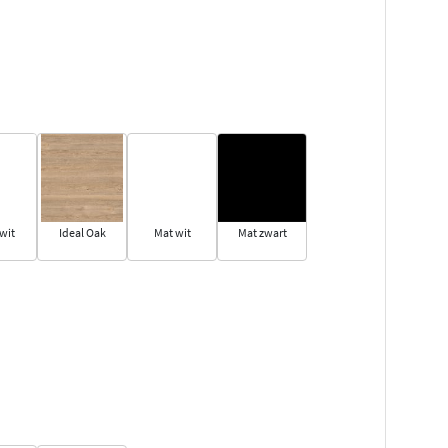
wit
Ideal Oak
Mat wit
Mat zwart