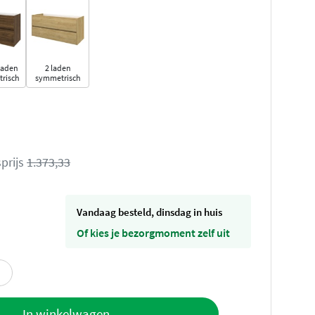
laden
2 laden
risch
symmetrisch
prijs
1.373,33
vandaag besteld, dinsdag in huis
Of kies je bezorgmoment zelf uit
offerte
In winkelwagen