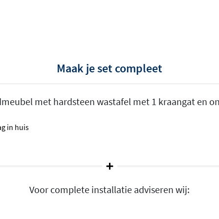
Maak je set compleet
 natuursteen die bekend
wastafel is uniek door de
dmeubel met hardsteen wastafel met 1 kraangat en on
t zwarte kleur
geeft jouw
buuste karakter is
g in huis
n
s verkrijgbaar in
den gecombineerd met
Voor complete installatie adviseren wij:
al oak en Cabana oak, maar
 wit. Kies voor een