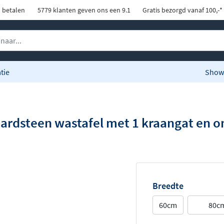
d betalen
5779 klanten geven ons een 9.1
Gratis bezorgd vanaf 100,-*
tie
Show
ardsteen wastafel met 1 kraangat en 
Breedte
60cm
80c