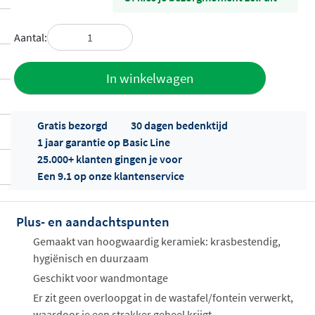
Aantal:
Toevoegen
In winkelwagen
aan offerte
Gratis bezorgd
30 dagen bedenktijd
1 jaar garantie op Basic Line
25.000+ klanten gingen je voor
Een 9.1 op onze klantenservice
Plus- en aandachtspunten
Offertes
ophalen...
Gemaakt van hoogwaardig keramiek: krasbestendig,
hygiënisch en duurzaam
Geschikt voor wandmontage
Er zit geen overloopgat in de wastafel/fontein verwerkt,
waardoor je een strakker geheel krijgt