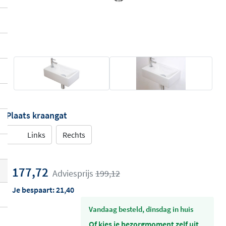
Plaats kraangat
Links
Rechts
177,72
Adviesprijs
199,12
Je bespaart:
21,40
vandaag besteld, dinsdag in huis
Of kies je bezorgmoment zelf uit