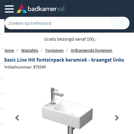
5779 klanten geven ons een 9.1
Home
Wastafels
Fonteinen
Vrijhangende fonteinen
Basic Line Hit fonteinpack keramiek - kraangat links
Artikelnummer: 875549
Previous
Next