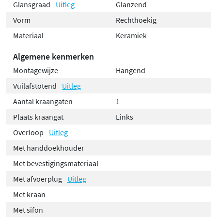
Glansgraad
Uitleg
Glanzend
Vorm
Rechthoekig
Materiaal
Keramiek
Algemene kenmerken
Montagewijze
Hangend
Vuilafstotend
Uitleg
Aantal kraangaten
1
Plaats kraangat
Links
Overloop
Uitleg
Met handdoekhouder
Met bevestigingsmateriaal
Met afvoerplug
Uitleg
Met kraan
Met sifon