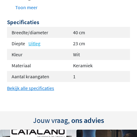
Afvoerplug chroom
Toon meer
Bevestigingsmateriaal
Specificaties
Breedte/diameter
40 cm
Diepte
Uitleg
23 cm
Kleur
Wit
Materiaal
Keramiek
Aantal kraangaten
1
Bekijk alle specificaties
Jouw vraag,
ons advies