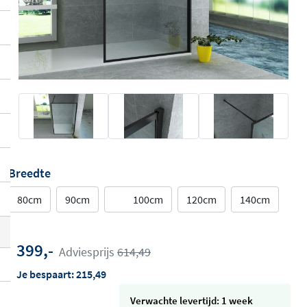
Breedte
80cm
90cm
100cm
120cm
140cm
399,-
Adviesprijs
614,49
Je bespaart:
215,49
Verwachte levertijd: 1 week