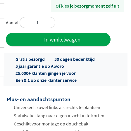
Of kies je bezorgmoment zelf uit
Aantal:
Toevoegen
In winkelwagen
aan offerte
Gratis bezorgd
30 dagen bedenktijd
5 jaar garantie op Alvoro
25.000+ klanten gingen je voor
Een 9.1 op onze klantenservice
Plus- en aandachtspunten
Offertes
ophalen...
Universeel: zowel links als rechts te plaatsen
Stabilsatiestang naar eigen inzicht in te korten
Geschikt voor montage op douchebak