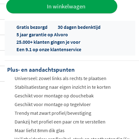
Toevoegen
In winkelwagen
aan offerte
Gratis bezorgd
30 dagen bedenktijd
5 jaar garantie op Alvoro
25.000+ klanten gingen je voor
Een 9.1 op onze klantenservice
Plus- en aandachtspunten
Offertes
ophalen...
Universeel: zowel links als rechts te plaatsen
Stabilsatiestang naar eigen inzicht in te korten
Geschikt voor montage op douchebak
Geschikt voor montage op tegelvloer
Trendy mat zwart profiel/bevestiging
Dankzij het profiel een paar cm te verstellen
Maar liefst 8mm dik glas