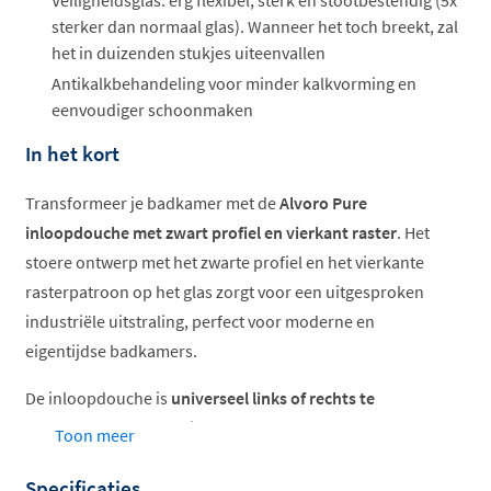
Veiligheidsglas: erg flexibel, sterk en stootbestendig (5x
sterker dan normaal glas). Wanneer het toch breekt, zal
het in duizenden stukjes uiteenvallen
Antikalkbehandeling voor minder kalkvorming en
eenvoudiger schoonmaken
In het kort
Transformeer je badkamer met de
Alvoro Pure
inloopdouche met zwart profiel en vierkant raster
. Het
stoere ontwerp met het zwarte profiel en het vierkante
rasterpatroon op het glas zorgt voor een uitgesproken
industriële uitstraling, perfect voor moderne en
eigentijdse badkamers.
De inloopdouche is
universeel links of rechts te
plaatsen
, wat hem flexibel maakt voor elke
Toon meer
badkamerindeling. Het glas is voorzien van een
Specificaties
praktische antikalkbehandeling
, zodat je minder tijd