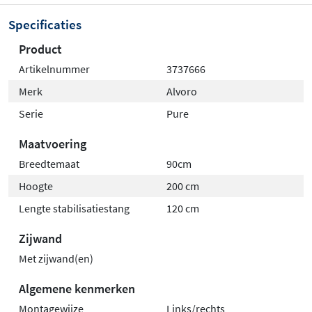
elke badkamerindeling.
Specificaties
Verkrijgbaar in diverse maten, geschikt voor kleine
Product
en royale badkamers.
Artikelnummer
3737666
Maak van je badkamer een stijlvol statement met de
Merk
Alvoro
Alvoro Pure inloopdouche met zwart profiel en vierkant
Serie
Pure
raster. Bestel nu en breng industrieel design naar je
badkamer!
Maatvoering
Breedtemaat
90cm
Hoogte
200 cm
Lengte stabilisatiestang
120 cm
Zijwand
Met zijwand(en)
Algemene kenmerken
Montagewijze
Links/rechts