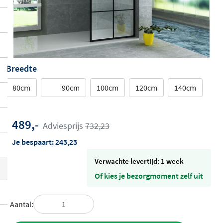
Breedte
80cm
90cm
100cm
120cm
140cm
489,-
Adviesprijs
732,23
Je bespaart:
243,23
Verwachte levertijd: 1 week
Of kies je bezorgmoment zelf uit
Aantal: