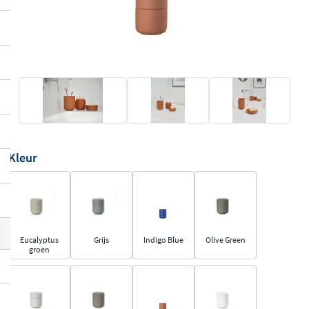
Kleur
Eucalyptus
Grijs
Indigo Blue
Olive Green
groen