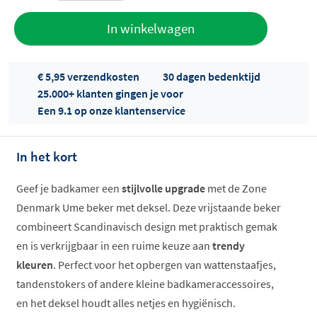
Toevoegen
In winkelwagen
aan offerte
€ 5,95 verzendkosten
30 dagen bedenktijd
25.000+ klanten gingen je voor
Een 9.1 op onze klantenservice
In het kort
Offertes
Geef je badkamer een
stijlvolle upgrade
met de Zone
ophalen...
Denmark Ume beker met deksel. Deze vrijstaande beker
combineert Scandinavisch design met praktisch gemak
en is verkrijgbaar in een ruime keuze aan
trendy
kleuren
. Perfect voor het opbergen van wattenstaafjes,
tandenstokers of andere kleine badkameraccessoires,
en het deksel houdt alles netjes en hygiënisch.