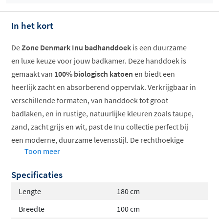
In het kort
Offertes
De
Zone Denmark Inu badhanddoek
is een duurzame
ophalen...
en luxe keuze voor jouw badkamer. Deze handdoek is
gemaakt van
100% biologisch katoen
en biedt een
heerlijk zacht en absorberend oppervlak. Verkrijgbaar in
verschillende formaten, van handdoek tot groot
badlaken, en in rustige, natuurlijke kleuren zoals taupe,
zand, zacht grijs en wit, past de Inu collectie perfect bij
een moderne, duurzame levensstijl. De rechthoekige
Toon meer
vorm en strakke afwerking zorgen voor een
tijdloze
uitstraling
in elke badkamer.
Specificaties
100% biologisch katoen
Lengte
180 cm
Zacht en absorberend
Breedte
100 cm
Verschillende formaten beschikbaar