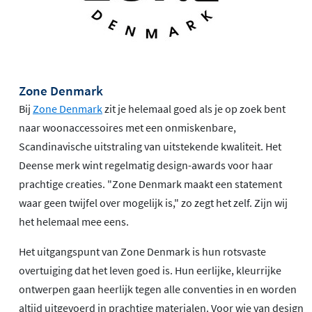
Duurzaamheid en gemak
Naast het gebruik van biologisch katoen, staan de Inu
handdoeken ook bekend om hun
duurzaamheid en
gemakkelijke onderhoud
. Ze zijn wasbestendig en
Zone Denmark
behouden hun zachtheid en kleur, zelfs na veelvuldig
Bij
Zone Denmark
zit je helemaal goed als je op zoek bent
wassen. Zo investeer je in een product dat niet alleen
naar woonaccessoires met een onmiskenbare,
goed voelt, maar ook lang meegaat en bijdraagt aan een
Scandinavische uitstraling van uitstekende kwaliteit. Het
duurzamere levensstijl.
Deense merk wint regelmatig design-awards voor haar
prachtige creaties. "Zone Denmark maakt een statement
waar geen twijfel over mogelijk is," zo zegt het zelf. Zijn wij
het helemaal mee eens.
Het uitgangspunt van Zone Denmark is hun rotsvaste
overtuiging dat het leven goed is. Hun eerlijke, kleurrijke
ontwerpen gaan heerlijk tegen alle conventies in en worden
altijd uitgevoerd in prachtige materialen. Voor wie van design