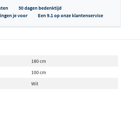
sten
30 dagen bedenktijd
ingen je voor
Een 9.1 op onze klantenservice
fertes ophalen...
180 cm
100 cm
Wit