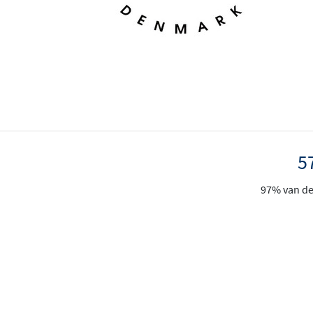
levensstijl.
5
97% van de 