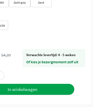
Wit
Zacht grijs
Zand
0cm
s
54,39
Verwachte levertijd: 4 - 5 weken
Of kies je bezorgmoment zelf uit
offerte
In winkelwagen