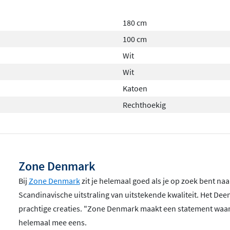
adlaken van 180 x 100 cm,
aat
. Zo creëer je eenvoudig
180 cm
t handdoeken die perfect
100 cm
Wit
Wit
Katoen
jke tinten
zoals taupe, zand,
Rechthoekig
 eenvoud uit en passen
. De neutrale tinten zijn
raccessoires.
Zone Denmark
Bij
Zone Denmark
zit je helemaal goed als je op zoek bent 
 handdoeken ook bekend om
Scandinavische uitstraling van uitstekende kwaliteit. Het De
n wasbestendig en behouden
prachtige creaties. "Zone Denmark maakt een statement waar gee
vesteer je in een product
helemaal mee eens.
ijdraagt aan een duurzamere