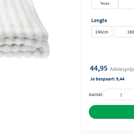
Taupe
Lengte
140cm
18
44,95
Adviesprij
Je bespaart:
9,44
Aantal:
Toevoegen aan 