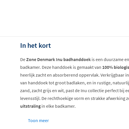
In het kort
De
Zone Denmark Inu badhanddoek
is een duurzame en
badkamer. Deze handdoek is gemaakt van
100% biologi
heerlijk zacht en absorberend oppervlak. Verkrijgbaar i
van handdoek tot groot badlaken, en in rustige, natuurli
zand, zacht grijs en wit, past de Inu collectie perfect b
levensstijl. De rechthoekige vorm en strakke afwerking 
uitstraling
in elke badkamer.
100% biologisch katoen
Toon meer
Zacht en absorberend