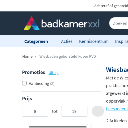
Achteraf of gesprei
Categorieën
Acties
Kenniscentrum
Inspira
Home
Wiesbaden geborsteld koper PVD
Wiesba
Promoties
Uitleg
Met de Wie
Aanbieding
(2)
praktische 
afgewerkt 
Prijs
oppervlak,
Lees meer 
tot
2 Artikelen