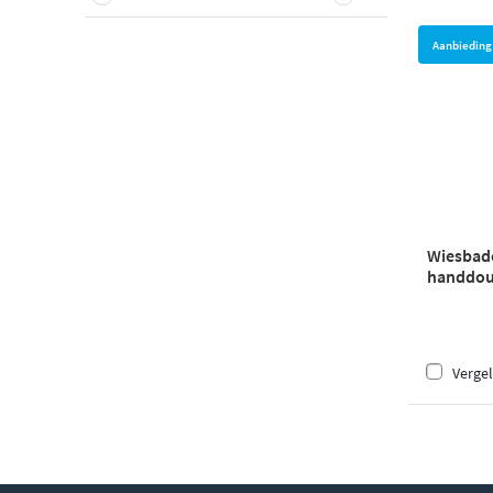
Aanbieding
Wiesbade
handdou
Vergel