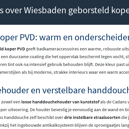
s over Wiesbaden geborsteld kop
koper PVD: warm en onderscheid
ld koper PVD
geeft badkameraccessoires een warme, robuuste uitst
s een duurzame coating die het oppervlak beschermt tegen vocht, sli
n tint ook na intensief gebruik behouden blijft. Deze kleur past u
merstijlen als bij moderne, strakke interieurs waar een warm accen
ouder en verstelbare handdouch
je zowel een
losse handdouchehouder van kunststof
als de Cadans 
oper uitvoering. De houder bevestig je eenvoudig aan de wand en bi
s handdouche zelf beschikt over
drie instelbare straalsoorten
die 
ankzij het ingebouwde antikalksysteem blijven de sproeigaatjes lang