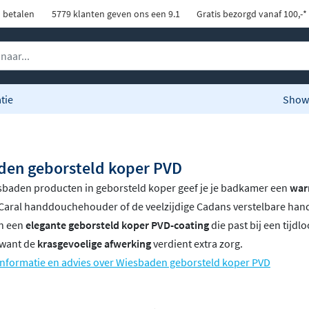
d betalen
5779 klanten geven ons een 9.1
Gratis bezorgd vanaf 100,-*
tie
Show
den geborsteld koper PVD
sbaden producten in geborsteld koper geef je je badkamer een
war
Caral handdouchehouder of de veelzijdige Cadans verstelbare hand
in een
elegante geborsteld koper PVD-coating
die past bij een tijdl
 want de
krasgevoelige afwerking
verdient extra zorg.
informatie en advies over Wiesbaden geborsteld koper PVD