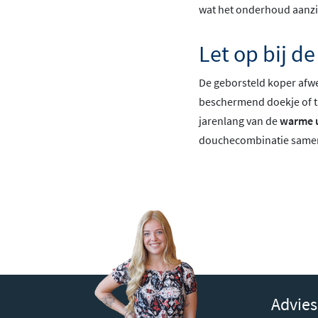
wat het onderhoud aanzi
Let op bij d
De geborsteld koper afwer
beschermend doekje of tap
jarenlang van de
warme u
douchecombinatie same
Advies