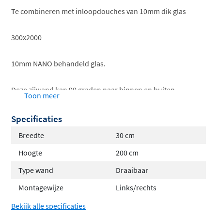
Te combineren met inloopdouches van 10mm dik glas
300x2000
10mm NANO behandeld glas.
Deze zijwand kan 90 graden naar binnen en buiten
Toon meer
weggeklapt worden
Specificaties
(*afgebeelde inloopdouche niet meegeleverd)
Breedte
30 cm
Hoogte
200 cm
Type wand
Draaibaar
NANO-coating:
Montagewijze
Links/rechts
Bekijk alle specificaties
Op microscopisch niveau ziet de wereld er heel anders