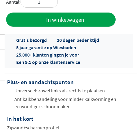
Aantal:
Toevoegen
In winkelwagen
aan offerte
Gratis bezorgd
30 dagen bedenktijd
5 jaar garantie op Wiesbaden
25.000+ klanten gingen je voor
Een 9.1 op onze klantenservice
Plus- en aandachtspunten
Offertes
ophalen...
Universeel: zowel links als rechts te plaatsen
Antikalkbehandeling voor minder kalkvorming en
eenvoudiger schoonmaken
In het kort
Zijwand+scharnierprofiel