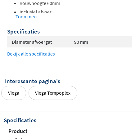
Bouwhoogte 60mm
Inclusief afvoer
Toon meer
Sifon uitneembaar
Afvoercapaciteit 33 l/m
Specificaties
Afvoerbocht 45°
Diameter afvoergat
90 mm
Exclusief afdekkap
Bekijk alle specificaties
Waterslothoogte 30mm
Gecontroleerde kwaliteit volgens NEN EN 274
Interessante pagina's
Viega
Viega Tempoplex
Specificaties
Product