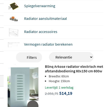
bij jouw situatie. Met de
WiFi-thermostaat
Spiegelverwarming
bedien je de verwarming eenvoudig via je
smartphone
, zodat jouw badkamer altijd
Radiator aansluitmateriaal
op de juiste temperatuur is wanneer jij da
t wilt.
Radiator accessoires
Vermogen radiator berekenen
Filters
Blinq Arkose radiator electrisch met
afstandsbediening 60x150 cm 600w
matgrijs mat grijs 346
Breedte: 60cm
Hoogte: 150cm
Levertijd: 1 werkdag
514,19
2.056,75