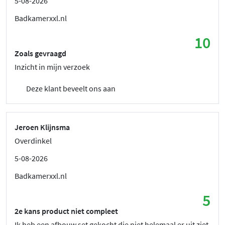
5-08-2026
Badkamerxxl.nl
10
Zoals gevraagd
Inzicht in mijn verzoek
Deze klant beveelt ons aan
Jeroen Klijnsma
Overdinkel
5-08-2026
Badkamerxxl.nl
5
2e kans product niet compleet
Ik heb een afbouw set gekocht die niet helemaal er uit ziet