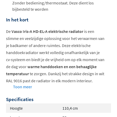
Zonder bediening/thermostaat. Deze dient los
bijbesteld te worden
In het kort
De
Vasco Iris-A HD-EL-A elektrische radiator
is een
slimme en veelzijdige oplossing voor het verwarmen van
je badkamer of andere ruimtes. Deze elektrische
handdoekradiator werkt volledig onafhankelijk van je
cv-systeem en biedt je de vrijheid om op elk moment van
de dag voor
warme handdoeken en een behaaglijke
temperatuur
te zorgen. Dankzij het strakke design in wit
RAL 9016 past de radiator in elk modern interieur.
Toon meer
Volledig elektrisch, onafhankelijk van cv
Specificaties
Instelbaar weekprogramma
Inclusief bevestigingsmateriaal
Hoogte
110,4 cm
Verkrijgbaar in verschillende formaten