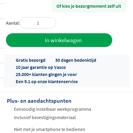
Of kies je bezorgmoment zelf uit
Aantal:
Toevoegen
In winkelwagen
aan offerte
Gratis bezorgd
30 dagen bedenktijd
10 jaar garantie op Vasco
25.000+ klanten gingen je voor
Een 9.1 op onze klantenservice
Plus- en aandachtspunten
Offertes
ophalen...
Eenvoudig instelbaar weekprogramma
Inclusief bevestigingsmateriaal
Niet met je smartphone te bedienen