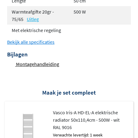
Lengte
50 cm
Wit RAL 9016 afwerking
Warmteafgifte 20gr -
500 W
Elektrisch verwarmen met
75/65
Uitleg
weekprogramma
Met elektrische regeling
Bekijk alle specificaties
De Iris-A HD-EL-A is uitgerust met een
instelbaar
weekprogramma
, waarmee je de radiator automatisch
Bijlagen
kunt laten verwarmen op de momenten dat jij dat wilt.
Montagehandleiding
Zo stap je elke ochtend de badkamer binnen met warme
handdoeken en een aangename temperatuur, zonder
dat je er zelf aan hoeft te denken. De elektrische regeling
Maak je set compleet
maakt de radiator gebruiksvriendelijk en efficiënt.
Geschikt voor verschillende ruimtes
Vasco Iris-A HD-EL-A elektrische
en vermogens
radiator 50x110,4cm - 500W - wit
RAL 9016
De radiator is leverbaar in verschillende hoogtes en
Verwachte levertijd: 1 week