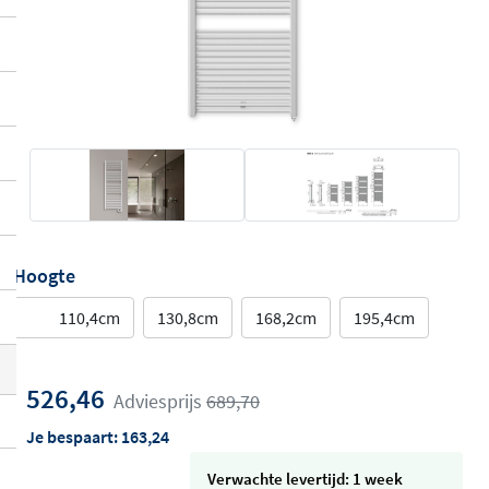
Hoogte
110,4cm
130,8cm
168,2cm
195,4cm
526,46
Adviesprijs
689,70
Je bespaart:
163,24
Verwachte levertijd: 1 week