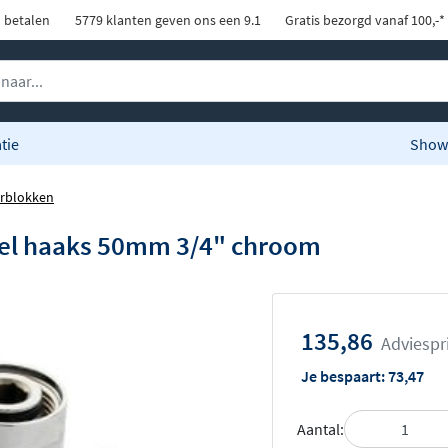
d betalen
5779 klanten geven ons een 9.1
Gratis bezorgd vanaf 100,-*
tie
Show
rblokken
tiel haaks 50mm 3/4" chroom
135,86
Adviespr
Je bespaart:
73,47
Aantal: