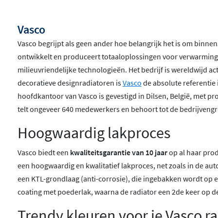
Vasco
Vasco begrijpt als geen ander hoe belangrijk het is om binnen
ontwikkelt en produceert totaaloplossingen voor verwarming, k
milieuvriendelijke technologieën. Het bedrijf is wereldwijd ac
decoratieve designradiatoren is
Vasco
de absolute referentie
hoofdkantoor van Vasco is gevestigd in Dilsen, België, met p
telt ongeveer 640 medewerkers en behoort tot de bedrijvengr
Hoogwaardig lakproces
Vasco biedt een
kwaliteitsgarantie van 10 jaar
op al haar prod
een hoogwaardig en kwalitatief lakproces, net zoals in de au
een KTL-grondlaag (anti-corrosie), die ingebakken wordt op e
coating met poederlak, waarna de radiator een 2de keer op 
Trendy kleuren voor je Vasco ra