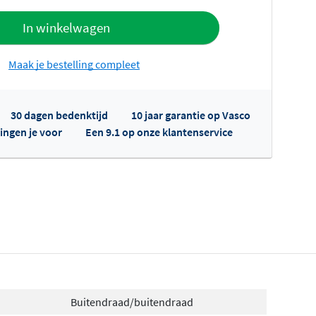
offerte
In winkelwagen
Maak je bestelling compleet
30 dagen bedenktijd
10 jaar garantie op Vasco
ingen je voor
Een 9.1 op onze klantenservice
fertes ophalen...
Buitendraad/buitendraad