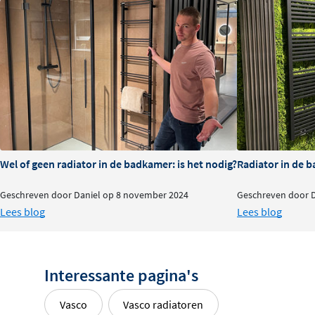
(geluidsarme comfortwerking < 30 dB(A)). Bij aanvoerte
65°C geniet je al van een behaaglijk verwarmingscomfor
tot 17°C geniet je van heerlijke verkoeling (droge koeling
Bij renovatie en nieuwbouw
In de praktijk wordt bij renovatie vaak gekozen voor rad
oppervlak, om genoeg warmte te kunnen afgeven. Met de 
tijd. Deze compacte lagetemperatuurradiator sluit je na
Wel of geen radiator in de badkamer: is het nodig?
Radiator in de b
bestaande leidingen van je cv-ketel. Geen sloop- of bre
paneelradiator wordt ‘stekkerklaar’ geleverd: monteren,
Geschreven door Daniel op 8 november 2024
Geschreven door 
stroomnet en klaar! Uiteraard is de Vasco Elia ook gesch
Lees blog
Lees blog
nieuwbouwprojecten.
Elia-lagetemperatuurradiatoren: opt
warmteverdeling
Interessante pagina's
Vasco
Vasco radiatoren
Naast de snelle montage heeft de Elia-paneelradiator n