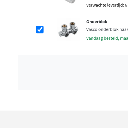
Verwachte levertijd: 
Verwarmen op lage temperatuur
Onderblok
Verwarm je op lage temperatuur met een warmtepomp of
Vasco onderblok haa
hoeft je installatie minder hard te werken om het verw
vandaag besteld, ma
temperatuur te krijgen. Zo kan je energie besparen. Tenm
warmteafgiftesysteem hierop is afgestemd. Klassieke ra
aanvoertemperatuur van 75 tot 85 °C, wat niet erg energie
rendement zijn lagetemperatuurradiatoren of vloerver
Verwarmen & koelen
Met de Vasco Elia kan je verwarmen en koelen! Samen 
standaard ontworpen is voor verwarmen en koelen, zorgt 
als in de zomer voor een aangename temperatuur. De El
van geïntegreerde axiale ventilatoren die beschermd wor
afdekrooster. Ze verdelen de warmte of koude bijzonder s