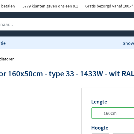
d betalen
5779 klanten geven ons een 9.1
Gratis bezorgd vanaf 100,-*
tie
Show
diatoren
r 160x50cm - type 33 - 1433W - wit RA
Lengte
Hoogte