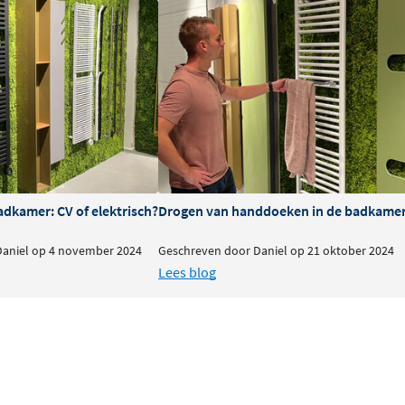
mperaturen tussen 35°C en
t. Bij aanvoertemperaturen
).
iatoren met een groot
Vasco Elia is dat verleden
melijk eenvoudig aan op de
adkamer: CV of elektrisch?
Drogen van handdoeken in de badkamer:
ekwerk dus — de
 aansluiten op het
Daniel op 4 november 2024
Geschreven door Daniel op 21 oktober 2024
ikt voor
Lees blog
imale
og meer voordelen. De