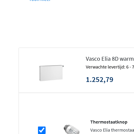
Elia 4K (profiel)
Elia 8D (vlak)
Elia 8L (gelijnd)
Daarnaast zijn de Elia 8D en 8L voorzien van een midde
aansluiting 3/4" 50mm. Bij deze types kun je dus de radi
aansluiten. Naast dat het in veel gevallen praktisch is, zi
uit.
Vasco Elia 8D warm
Voordelen Vasco Elia
Verwachte levertijd: 6 -
1.252,79
Perfect in combinatie met lagetemperatuursyste
Duurzaam verwarmen & koelen
Uiterst energie-efficiënt
Fluisterstille ventilatoren
Automatische regeling & stekkerklaar
Thermostaatknop
Voor nieuwbouw & renovatie
Vasco Elia thermosta
Eenvoudige installatie