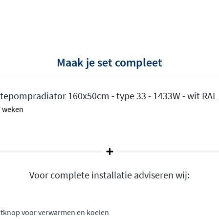
nonder of onder-rechts
Maak je set compleet
ator aan de onderzijde
et het er ook veel strakker
tepompradiator 160x50cm - type 33 - 1433W - wit RAL
 7 weken
men
Voor complete installatie adviseren wij:
atknop voor verwarmen en koelen