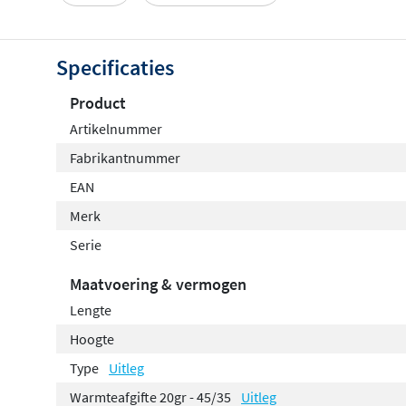
warmtepompradiator staat garant voor indrukwekkende 
uitgekiende constructie, waarbij de axiale ventilatoren d
Specificaties
zitten, is er een optimale, snelle warmteverdeling. De v
zorgt er nadien voor dat je altijd een aangenaam binne
Product
(bijvoorbeeld 21 °C): de temperatuursensor laat de ventil
Artikelnummer
langzamer draaien wanneer nodig. Je merkt meteen dat j
Fabrikantnummer
hoge warmteafgifte en korte opwarmingstijd, maar verder 
paneelradiator staat garant voor een maximaal warmtev
EAN
efficiëntie.
Merk
Serie
Flexibel verwarmen met Elia
Maatvoering & vermogen
De korte opwarmingstijd is een enorm pluspunt, maar waa
Lengte
in elk vertrek even warm te zijn. De Vasco Elia-lagetemp
Hoogte
flexibel — bijvoorbeeld intensief in de woonkamer en spo
Type
Uitleg
En in ongebruikte kamers staat de Vasco Elia gewoon uit.
zoals jij dat wilt, en zo dalen je energiekosten weer.
Warmteafgifte 20gr - 45/35
Uitleg