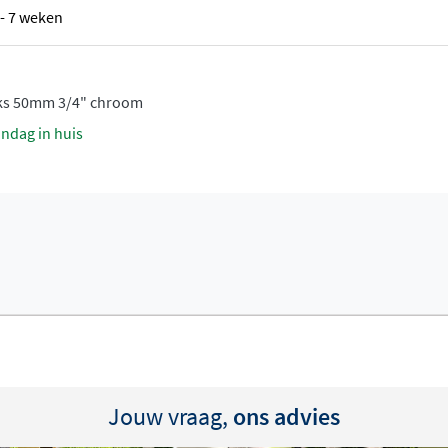
6 - 7 weken
 condensatieketel, dan
ks 50mm 3/4" chroom
armingswater op
andag in huis
inste, als je
diatoren vragen een
-efficiënt is. Voor een hoog
warming de oplossing.
met een warmtepomp die
de Elia zowel in de winter
ia maakt gebruik
den door een stijlvol
Jouw vraag,
ons advies
nel en werken fluisterstil