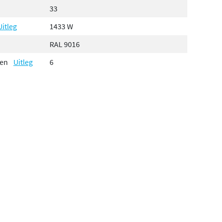
33
Uitleg
1433 W
RAL 9016
gen
Uitleg
6