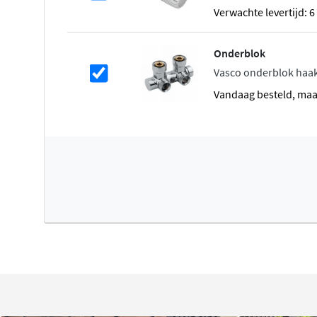
Verwachte levertijd: 
Verwarmen op lage temperatuur
Onderblok
Verwarm je op lage temperatuur met een warmtepomp of
Vasco onderblok haa
hoeft je installatie minder hard te werken om het verw
vandaag besteld, ma
temperatuur te krijgen. Zo kan je energie besparen. Tenm
warmteafgiftesysteem hierop is afgestemd. Klassieke ra
aanvoertemperatuur van 75 tot 85 °C, wat niet erg energie
rendement zijn lagetemperatuurradiatoren of vloerver
Verwarmen & koelen
Met de Vasco Elia kan je verwarmen en koelen! Samen 
standaard ontworpen is voor verwarmen en koelen, zorgt 
als in de zomer voor een aangename temperatuur. De El
van geïntegreerde axiale ventilatoren die beschermd wor
afdekrooster. Ze verdelen de warmte of koude bijzonder s