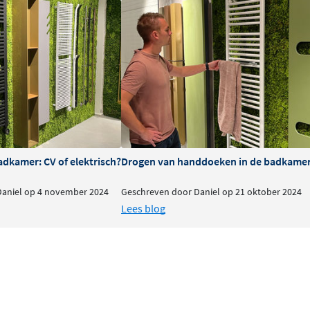
mperaturen tussen 35°C en
t. Bij aanvoertemperaturen
).
iatoren met een groot
Vasco Elia is dat verleden
melijk eenvoudig aan op de
adkamer: CV of elektrisch?
Drogen van handdoeken in de badkamer:
ekwerk dus — de
 aansluiten op het
Daniel op 4 november 2024
Geschreven door Daniel op 21 oktober 2024
ikt voor
Lees blog
imale
og meer voordelen. De