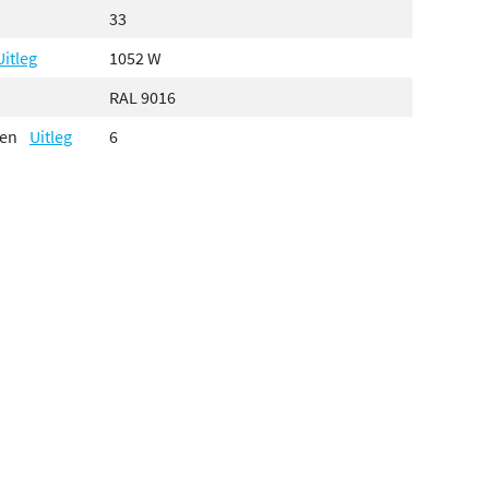
33
Uitleg
1052 W
RAL 9016
gen
Uitleg
6