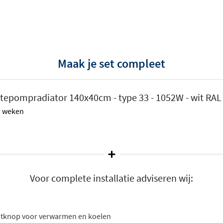
nonder of onder-rechts
Maak je set compleet
ator aan de onderzijde
et het er ook veel strakker
tepompradiator 140x40cm - type 33 - 1052W - wit RAL
 7 weken
men
Voor complete installatie adviseren wij:
atknop voor verwarmen en koelen