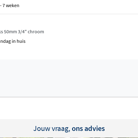
6 - 7 weken
 condensatieketel, dan
ks 50mm 3/4" chroom
armingswater op
andag in huis
inste, als je
diatoren vragen een
-efficiënt is. Voor een hoog
warming de oplossing.
met een warmtepomp die
de Elia zowel in de winter
ia maakt gebruik
den door een stijlvol
Jouw vraag,
ons advies
nel en werken fluisterstil