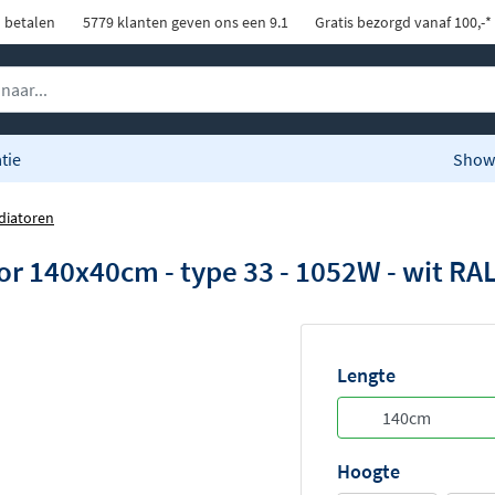
d betalen
5779 klanten geven ons een 9.1
Gratis bezorgd vanaf 100,-*
tie
Show
diatoren
r 140x40cm - type 33 - 1052W - wit RA
Lengte
Hoogte