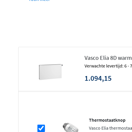
Elia 4K (profiel)
Elia 8D (vlak)
Elia 8L (gelijnd)
Daarnaast zijn de Elia 8D en 8L voorzien van een midde
aansluiting 3/4" 50mm. Bij deze types kun je dus de radi
aansluiten. Naast dat het in veel gevallen praktisch is, zi
uit.
Vasco Elia 8D warm
Voordelen Vasco Elia
Verwachte levertijd: 6 -
1.094,15
Perfect in combinatie met lagetemperatuursyste
Duurzaam verwarmen & koelen
Uiterst energie-efficiënt
Fluisterstille ventilatoren
Automatische regeling & stekkerklaar
Thermostaatknop
Voor nieuwbouw & renovatie
Vasco Elia thermosta
Eenvoudige installatie