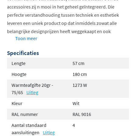
accessoires zij n mooi in het geheel geïntegreerd. Die
perfecte verstandhouding tussen techniek en esthetiek
leveren een uniek product op dat inmiddels zowat alle
belangrijke designprijzen heeft weggekaapt en ook
Toon meer
beschikbaar is in een badkameruitvoering met
middenaansluiting.
Specificaties
De Vasco Arche is verkrijgbaar
zonder handdoekbeugel
Lengte
57 cm
(VV), met
handdoekbeugel links
(Plus VVL) of met
Hoogte
180 cm
handdoekbeugel rechts
(Plus VVR). De vaste
Warmteafgifte 20gr -
1273 W
handdoekbeugel wordt
naadloos
op de structuur gelast
75/65
Uitleg
en wordt geleverd in de kleur van de radiator. Let
op:
deze beugel wordt niet warm.
Kleur
Wit
RAL nummer
RAL 9016
Verticale, rechthoekige buizen 45x20 mm
Standaardkleur wit RAL 9016
Aantal standaard
4
Uitgebreide kleurenkaart verkrijgbaar
aansluitingen
Uitleg