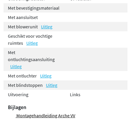
Met bevestigingsmateriaal
Met aansluitset
Met blowerunit
Uitleg
Geschikt voor vochtige
ruimtes
Uitleg
Met
ontluchtingsaansluiting
Uitleg
Met ontluchter
Uitleg
Met blindstoppen
Uitleg
Uitvoering
Links
Bijlagen
Montagehandleiding Arche VV