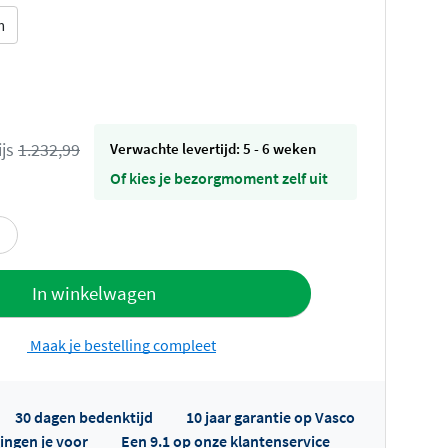
m
ijs
1.232,99
Verwachte levertijd: 5 - 6 weken
Of kies je bezorgmoment zelf uit
offerte
In winkelwagen
Maak je bestelling compleet
30 dagen bedenktijd
10 jaar garantie op Vasco
ingen je voor
Een 9.1 op onze klantenservice