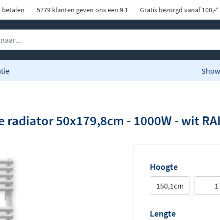
d betalen
5779 klanten geven ons een 9.1
Gratis bezorgd vanaf 100,-*
tie
Show
e radiator 50x179,8cm - 1000W - wit RA
Hoogte
150,1cm
1
Lengte