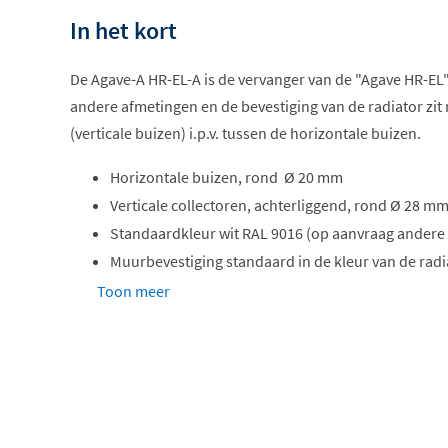
In het kort
De Agave-A HR-EL-A is de vervanger van de "Agave HR-EL".
andere afmetingen en de bevestiging van de radiator zit 
(verticale buizen) i.p.v. tussen de horizontale buizen.
Horizontale buizen, rond Ø 20 mm
Verticale collectoren, achterliggend, rond Ø 28 m
Standaardkleur wit RAL 9016 (op aanvraag andere 
Muurbevestiging standaard in de kleur van de radi
verpakking van de radiator
Toon meer
Weerstandsgelast (onzichtbare lasnaden)
ATL-grondlaag, poedercoating
Regeling: toebehoren apart te bestellen