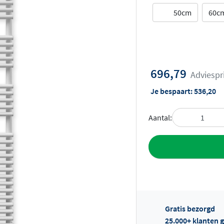
50cm
60c
696,79
Adviespr
Je bespaart:
536,20
Aantal:
Toevoegen aan 
Gratis bezorgd
25.000+ klanten g