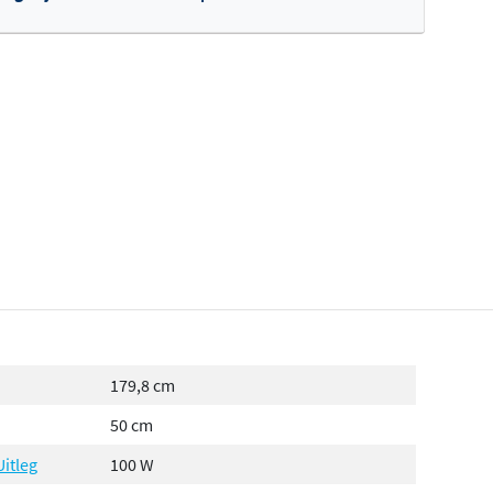
fertes ophalen...
179,8 cm
50 cm
Uitleg
100 W