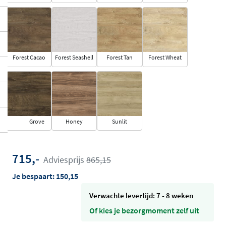
Forest Cacao
Forest Seashell
Forest Tan
Forest Wheat
Grove
Honey
Sunlit
715,-
Adviesprijs
865,15
Je bespaart:
150,15
Verwachte levertijd: 7 - 8 weken
Of kies je bezorgmoment zelf uit