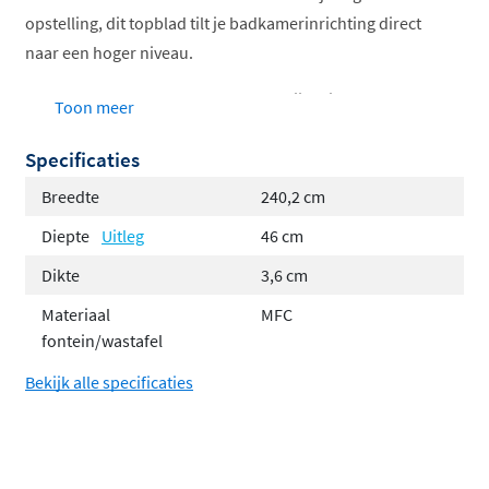
opstelling, dit topblad tilt je badkamerinrichting direct
naar een hoger niveau.
De warme houtstructuren en natuurlijke tinten maken
Toon meer
het blad veelzijdig in gebruik. Dankzij de verschillende
Specificaties
breedtematen past het moeiteloos in elke ruimte, van
compacte badkamers tot royale opstellingen.
Breedte
240,2 cm
Pluspunten op een rij
Diepte
Uitleg
46 cm
Dikte
3,6 cm
Gemaakt van sterk en vochtbestendig MFC
Materiaal
MFC
Zwarte zijdes zorgen voor een strakke en
fontein/wastafel
moderne uitstraling
Bekijk alle specificaties
Geschikt voor opbouwkommen
Vrijhangend te plaatsen met optioneel
verkrijgbare wandbeugels
Geen voorgeboorde kraan- of afvoergaten voor