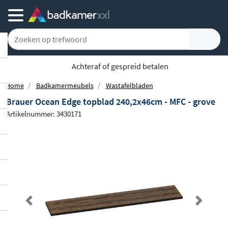
5779 klanten geven ons een 9.1
Home
Badkamermeubels
Wastafelbladen
Brauer Ocean Edge topblad 240,2x46cm - MFC - grove
Artikelnummer: 3430171
Previous
Next