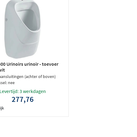
00 Urinoirs urinoir - toevoer
wit
aansluitingen (achter of boven)
sel: nee
Levertijd: 3 werkdagen
277,76
ijk