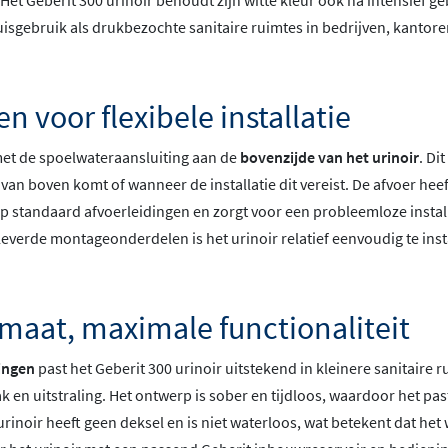
Het Geberit 300 urinoir behoudt zijn witte kleur ook na intensief g
uisgebruik als drukbezochte sanitaire ruimtes in bedrijven, kantore
n voor flexibele installatie
met de spoelwateraansluiting aan de
bovenzijde van het urinoir
. Di
van boven komt of wanneer de installatie dit vereist. De afvoer hee
op standaard afvoerleidingen en zorgt voor een probleemloze instal
everde montageonderdelen is het urinoir relatief eenvoudig te ins
maat, maximale functionaliteit
ingen
past het Geberit 300 urinoir uitstekend in kleinere sanitaire r
 en uitstraling. Het ontwerp is sober en tijdloos, waardoor het pa
 urinoir heeft geen deksel en is niet waterloos, wat betekent dat he