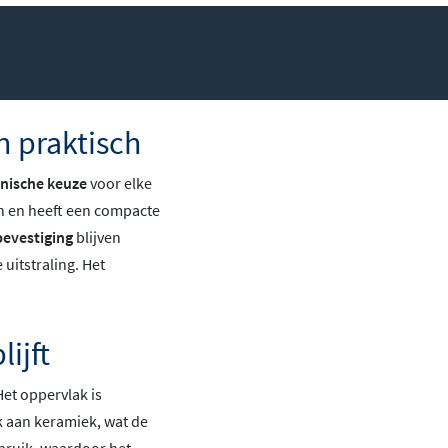
n praktisch
ënische keuze
voor elke
gn en heeft een compacte
bevestiging
blijven
uitstraling. Het
ijft
Het oppervlak is
jk aan keramiek, wat de