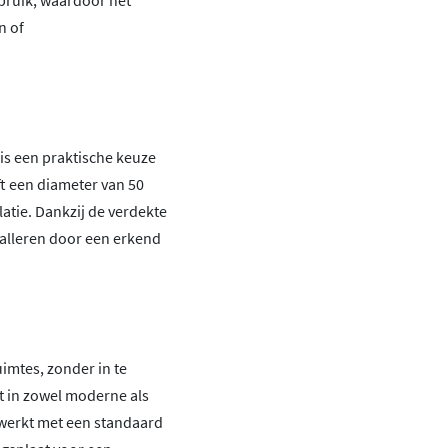
ebruik, waardoor het
n of
t is een praktische keuze
ft een diameter van 50
latie. Dankzij de verdekte
talleren door een erkend
uimtes, zonder in te
st in zowel moderne als
t werkt met een standaard