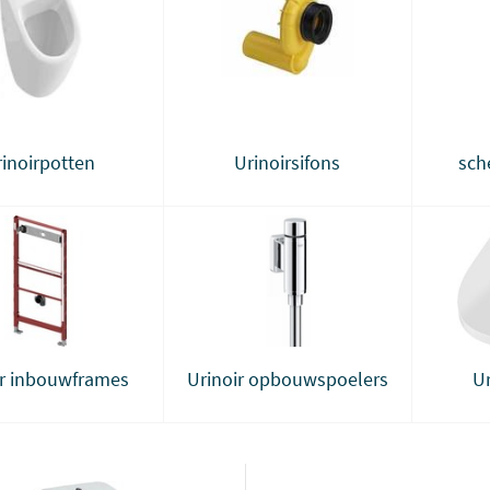
rinoirpotten
Urinoirsifons
sch
ir inbouwframes
Urinoir opbouwspoelers
Ur