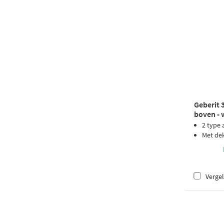
Geberit 3
boven - 
2 type 
Met dek
Vergel