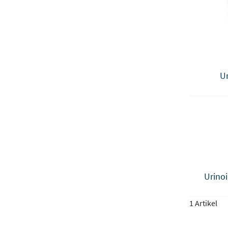
U
Urino
1 Artikel