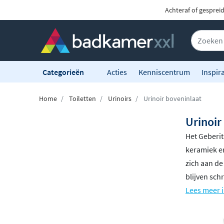
Achteraf of gesprei
Categorieën
Acties
Kenniscentrum
Inspira
Home
Toiletten
Urinoirs
Urinoir boveninlaat
Urinoir
Het Geberit
keramiek en
zich aan de
blijven sch
Lees meer i