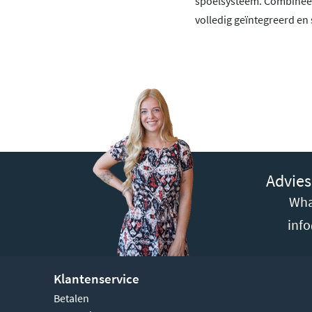
spoelsysteem. Combineer
volledig geïntegreerd en s
Advies
Wha
inf
Klantenservice
Betalen