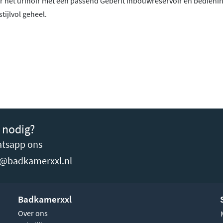
 het urinoir met een passend Geberit inbouwreservoir en bedienin
tijlvol geheel.
 nodig?
tsapp ons
o@badkamerxxl.nl
Badkamerxxl
Over ons