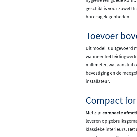
hygiëne ten goede komt. 
geschikt is voor zowel th
horecagelegenheden.
Toevoer bove
Dit model is uitgevoerd 
wanneer het leidingwerk 
millimeter, wat aansluit 
bevestiging en de meegel
installateur.
Compact for
Met zijn
compacte afmet
leveren op gebruiksgemak
klassieke interieurs. Het