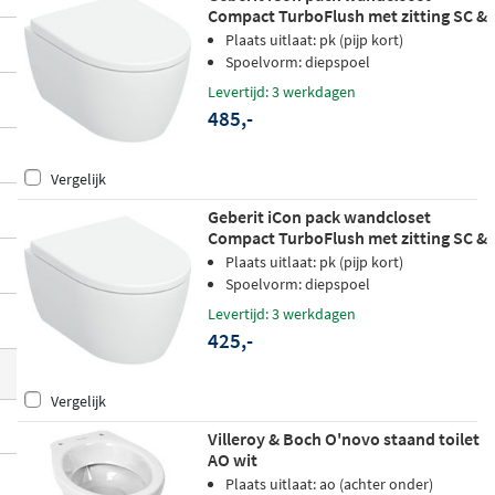
Compact TurboFlush met zitting SC &
ouden is. De modellen zijn verkrijgbaar m
QR - glans wit - Keratect
Plaats uitlaat: pk (pijp kort)
et verschillende afvoerposities, zoals PK
Spoelvorm: diepspoel
(horizontaal langs de muur) en AO (vertic
Levertijd: 3 werkdagen
aal naar beneden), zodat er altijd een uitv
485,-
oering is die past bij jouw situatie.
Handig
e functies zoals softclose en QuickRelease
Vergelijk
maken het dagelijks gebruik nog comfort
Geberit iCon pack wandcloset
abeler en het schoonmaken een stuk eenv
Compact TurboFlush met zitting SC &
QR - glans wit
oudiger.
Plaats uitlaat: pk (pijp kort)
Spoelvorm: diepspoel
Levertijd: 3 werkdagen
425,-
Vergelijk
Villeroy & Boch O'novo staand toilet
AO wit
Plaats uitlaat: ao (achter onder)