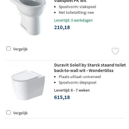
vlakspoel PK wit
Spoelvorm: vlakspoel
Met toiletzitting: nee
Levertijd: 3 werkdagen
210,18
Vergelijk
Duravit Soleil by Starck staand toilet
back-to-wall wit - WonderGliss
Plaats uitlaat: universeel
Spoelvorm: diepspoel
Levertijd: 6 - 7 weken
615,18
Vergelijk