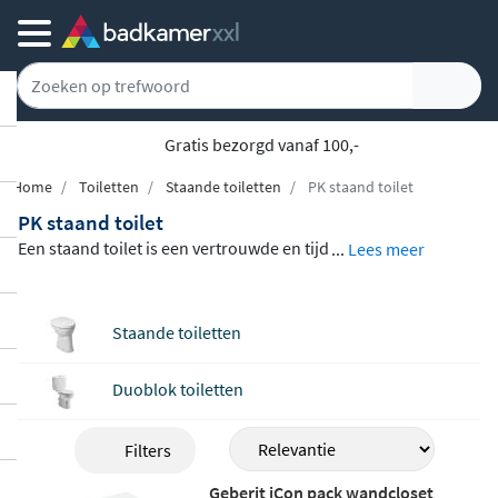
Gratis bezorgd vanaf 100,-
Home
Toiletten
Staande toiletten
PK staand toilet
PK staand toilet
Een staand toilet is een vertrouwde en tijd
...
Lees meer
loze keuze voor elke badkamer of toiletrui
mte. In dit assortiment vind je staande toil
Staande toiletten
etten van gerenommeerde merken als Vill
eroy & Boch, Geberit en Duravit, in uitvoer
Duoblok toiletten
ingen als duoblok en back-to-wall.
Elk toil
et is vervaardigd van hoogwaardig sanita
Filters
irkeramiek
, een materiaal dat krasbesten
dig, hygiënisch en eenvoudig schoon te h
Geberit iCon pack wandcloset