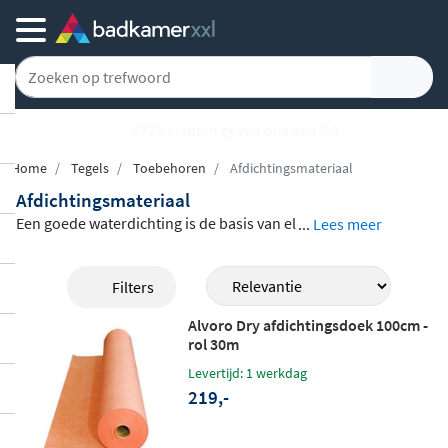
5779 klanten geven ons een 9.1
Home
Tegels
Toebehoren
Afdichtingsmateriaal
Afdichtingsmateriaal
Een goede waterdichting is de basis van el
...
Lees meer
ke duurzame badkamer. In deze categorie
vind je een compleet assortiment
afdichti
Filters
ngsmaterialen
voor wanden, vloeren, hoe
Alvoro Dry afdichtingsdoek 100cm -
ken en aansluitingen in natte ruimtes. Van
rol 30m
afdichtingsmatten en afdichtingsbanden t
Levertijd: 1 werkdag
ot hoekafdichtingen, manchetten en mon
219,-
tagelijm: alles wat je nodig hebt om je bad
kamer of douche
betrouwbaar waterdich