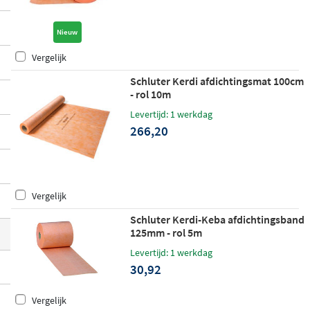
t
te maken is hier te vinden. De producten
zijn afkomstig van gerenommeerde merk
Nieuw
en als Schluter, Coba en Alvoro, en zijn ge
Vergelijk
schikt voor zowel doe-het-zelvers als prof
Schluter Kerdi afdichtingsmat 100cm
essionals.
- rol 10m
Levertijd: 1 werkdag
266,20
Vergelijk
Schluter Kerdi-Keba afdichtingsband
125mm - rol 5m
Levertijd: 1 werkdag
30,92
Vergelijk