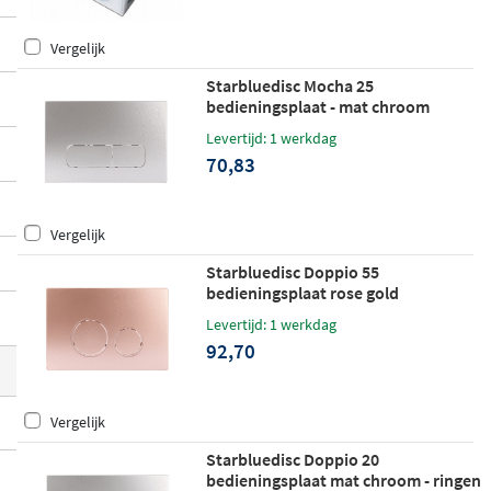
naf verzorgd uitziet. De blokjes zijn geschi
Vergelijk
kt voor gangbare inbouwreservoirs van G
eberit en worden geleverd met een oplos
Starbluedisc Mocha 25
bedieningsplaat - mat chroom
bare folie die het binnenwerk van je reser
voir niet beschadigt.
Levertijd: 1 werkdag
70,83
Vergelijk
Starbluedisc Doppio 55
bedieningsplaat rose gold
Levertijd: 1 werkdag
92,70
Vergelijk
Starbluedisc Doppio 20
bedieningsplaat mat chroom - ringen