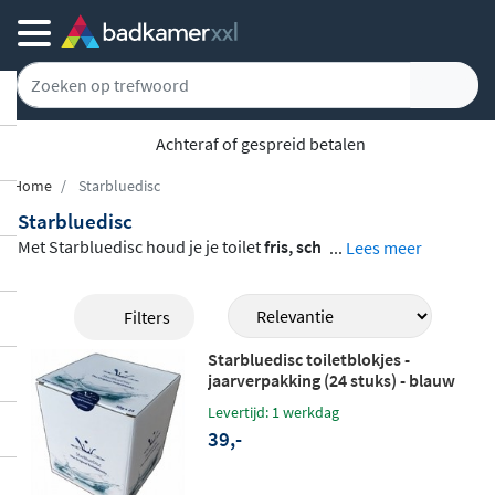
5779 klanten geven ons een 9.1
Home
Starbluedisc
Starbluedisc
Met Starbluedisc houd je je toilet
fris, sch
...
Lees meer
oon en geurvrij
zonder gedoe. Bij elke spo
elbeurt mengt een deel van het toiletblokj
Filters
e zich met het spoelwater, zodat je toilet d
Starbluedisc toiletblokjes -
irect weer aangenaam ruikt. Naast de toile
jaarverpakking (24 stuks) - blauw
tblokjes in handige half- en jaarverpakkin
Levertijd: 1 werkdag
gen biedt het assortiment ook
stijlvolle be
39,-
dieningsplaten
in meerdere kleuren en ui
tvoeringen, zodat je toilet er ook van buite