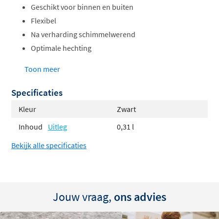
Geschikt voor binnen en buiten
Flexibel
Na verharding schimmelwerend
Optimale hechting
Verbruik:
Toon meer
Specificaties
310 ml voor 3,1 m voeg (10x10 mm)
Kleur
Zwart
Inhoud
Uitleg
0,31 l
Bekijk alle specificaties
Jouw vraag,
ons advies