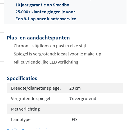
10 jaar garantie op Smedbo
25.000+ klanten gingen je voor
Een 9.1 op onze klantenservice
Plus- en aandachtspunten
Offertes
ophalen...
Chroom is tijdloos en past in elke stijl
Spiegel is vergrotend: ideaal voor je make-up
Milieuvriendelijke LED verlichting
Specificaties
Breedte/diameter spiegel
20 cm
Vergrotende spiegel
7x vergrotend
Met verlichting
Lamptype
LED