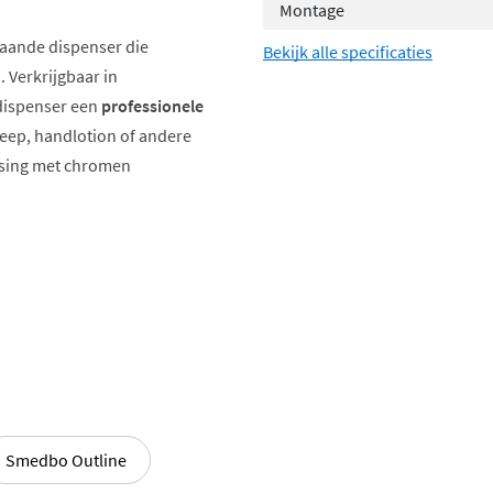
Montage
staande dispenser die
Bekijk alle specificaties
 Verkrijgbaar in
 dispenser een
professionele
zeep, handlotion of andere
ssing met chromen
gheid
Smedbo Outline
dig messing
, inclusief de