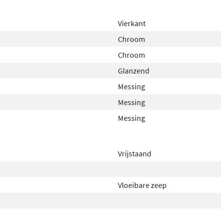
erwijl de chromen afwerking
nhoud van 250 ml, voldoende
Vierkant
Chroom
Chroom
Glanzend
Messing
Messing
Messing
Vrijstaand
Vloeibare zeep