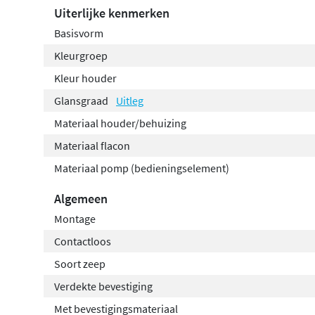
garanderen
soepele werking
en een lange levensduur, t
Uiterlijke kenmerken
eenvoudig schoon te houden is. Elke flacon heeft een i
Basisvorm
voor langdurig gebruik zonder constant bij te vullen.
Kleurgroep
Kleur houder
Glansgraad
Uitleg
Materiaal houder/behuizing
Materiaal flacon
Materiaal pomp (bedieningselement)
Algemeen
Montage
Contactloos
Soort zeep
Verdekte bevestiging
Met bevestigingsmateriaal