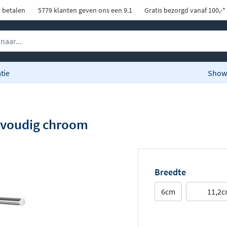
d betalen
5779 klanten geven ons een 9.1
Gratis bezorgd vanaf 100,-*
tie
Show
 voudig chroom
Breedte
6cm
11,2