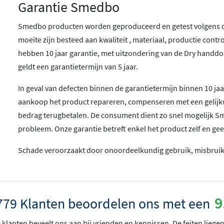
Garantie Smedbo
Smedbo producten worden geproduceerd en getest volgens d
moeite zijn besteed aan kwaliteit , materiaal, productie contro
hebben 10 jaar garantie, met uitzondering van de Dry handd
geldt een garantietermijn van 5 jaar.
In geval van defecten binnen de garantietermijn binnen 10 j
aankoop het product repareren, compenseren met een gelijk
bedrag terugbetalen. De consument dient zo snel mogelijk Sm
probleem. Onze garantie betreft enkel het product zelf en g
Schade veroorzaakt door onoordeelkundig gebruik, misbruik 
9
779 Klanten beoordelen ons met een
klanten beveelt ons aan bij vrienden en kennissen. De feiten liegen