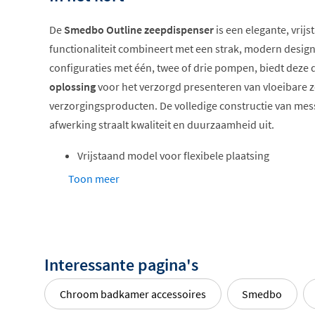
De
Smedbo Outline zeepdispenser
is een elegante, vrij
functionaliteit combineert met een strak, modern design.
configuraties met één, twee of drie pompen, biedt deze
oplossing
voor het verzorgd presenteren van vloeibare 
verzorgingsproducten. De volledige constructie van me
afwerking straalt kwaliteit en duurzaamheid uit.
Vrijstaand model voor flexibele plaatsing
Keuze uit 1, 2 of 3 pompen
Toon meer
Messing constructie met chroomafwerking
Inhoud 250 ml per flacon
Vierkante basisvorm met strakke lijnen
Interessante pagina's
Professionele uitstraling en veelzijdi
Chroom badkamer accessoires
Smedbo
Deze zeepdispenser is volledig vervaardigd uit
hoogwaar