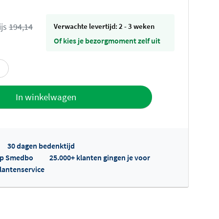
ijs
194,14
Verwachte levertijd: 2 - 3 weken
Of kies je bezorgmoment zelf uit
offerte
In winkelwagen
30 dagen bedenktijd
 op Smedbo
25.000+ klanten gingen je voor
klantenservice
fertes ophalen...