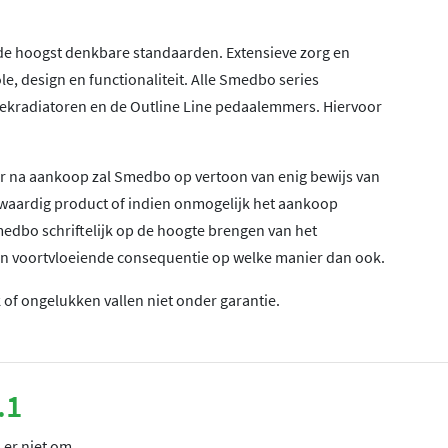
e hoogst denkbare standaarden. Extensieve zorg en
le, design en functionaliteit. Alle Smedbo series
oekradiatoren en de Outline Line pedaalemmers. Hiervoor
aar na aankoop zal Smedbo op vertoon van enig bewijs van
waardig product of indien onmogelijk het aankoop
edbo schriftelijk op de hoogte brengen van het
een voortvloeiende consequentie op welke manier dan ook.
of ongelukken vallen niet onder garantie.
.1
 er niet om.