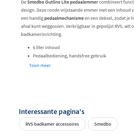
De
Smedbo Outline Lite pedaalemmer
combineert functio
design. Deze ronde vrijstaande emmer met een inhoud van
een handig
pedaalmechanisme
en een deksel, zodat je 
afval kunt weggooien. Verkrijgbaar in gepolijst RVS, wit o
badkamerinrichting.
6 liter inhoud
Pedaalbediening, handsfree gebruik
Met deksel
Toon meer
Verkrijgbaar in RVS, wit en zwart
Hygiënisch en gebruiksvriendelijk
Dankzij het
pedaalmechanisme
open je de emmer zonder
wat ideaal is voor hygiëne in de badkamer. Het deksel slu
Interessante pagina's
binnen blijven en de emmer netjes oogt. De RVS inzet is 
RVS badkamer accessoires
Smedbo
duurzaam, waardoor je lang plezier hebt van dit product