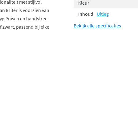
naliteit met stijlvol
Kleur
 6 liter is voorzien van
Inhoud
Uitleg
hygiënisch en handsfree
Bekijk alle specificaties
f zwart, passend bij elke
 je handen te gebruiken,
it goed af, zodat geurtjes
eenvoudig te reinigen en
.