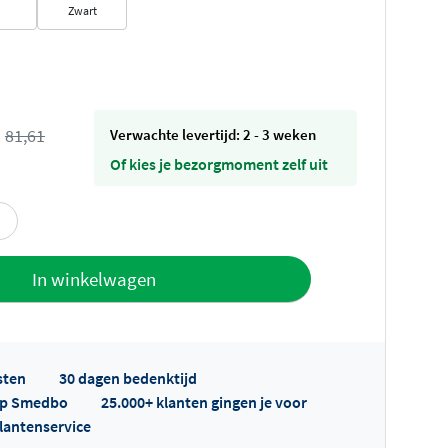
Zwart
s
81,61
Verwachte levertijd: 2 - 3 weken
Of kies je bezorgmoment zelf uit
offerte
In winkelwagen
sten
30 dagen bedenktijd
 op Smedbo
25.000+ klanten gingen je voor
klantenservice