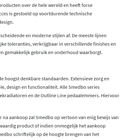
producten over de hele wereld en heeft forse
cces is gestoeld op voortdurende technische
esign.
cheidende en moderne stijlen af. De meeste lijnen
 toleranties, verkrijgbaar in verschillende finishes en
een gemakkelijk gebruik en onderhoud waarborgt.
e hoogst denkbare standaarden. Extensieve zorg en
le, design en functionaliteit. Alle Smedbo series
oekradiatoren en de Outline Line pedaalemmers. Hiervoor
aar na aankoop zal Smedbo op vertoon van enig bewijs van
waardig product of indien onmogelijk het aankoop
edbo schriftelijk op de hoogte brengen van het