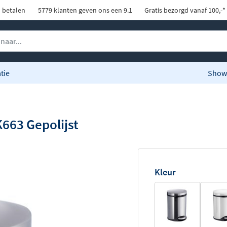
d betalen
5779 klanten geven ons een 9.1
Gratis bezorgd vanaf 100,-*
tie
Show
663 Gepolijst
Kleur