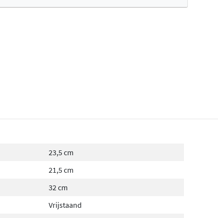
fertes ophalen...
23,5 cm
21,5 cm
32 cm
Vrijstaand