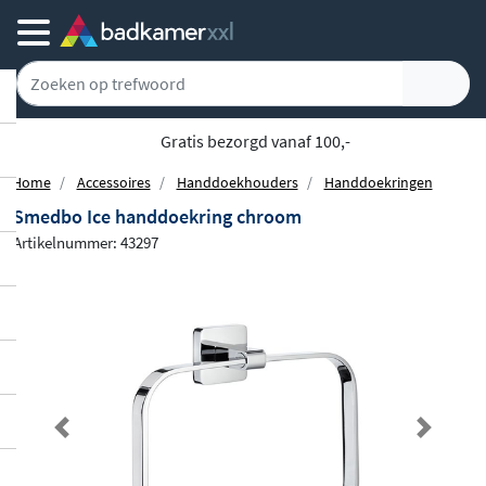
5779 klanten geven ons een 9.1
Home
Accessoires
Handdoekhouders
Handdoekringen
Smedbo Ice handdoekring chroom
Artikelnummer: 43297
Previous
Next