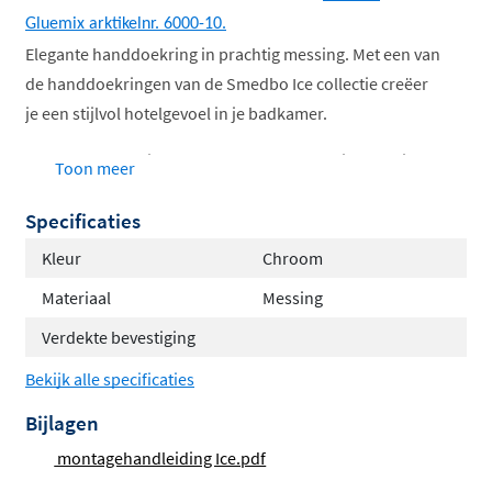
Gluemix arktikelnr. 6000-10.
Elegante handdoekring in prachtig messing. Met een van
de handdoekringen van de Smedbo Ice collectie creëer
je een stijlvol hotelgevoel in je badkamer.
Deze handdoekring met een kern van massief messing
Toon meer
roest niet en wordt geleverd inclusief 10 jaar
Specificaties
fabrieksgarantie. Het is perfect voor een handdoek of
badhanddoek. Creëer een nieuwe sfeer in je badkamer
Kleur
Chroom
door deze te combineren met andere stylen van
Materiaal
Messing
de producten uit de tijdloze Smedbo Ice serie.
Verdekte bevestiging
Kleur: Chroom
Bekijk alle specificaties
Materiaal: Messing
Handdoekring voor handdoek/badhanddoek
Bijlagen
10 jaar garantie
montagehandleiding Ice.pdf
Verborgen montage