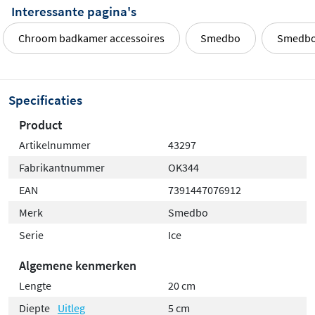
Interessante pagina's
Chroom badkamer accessoires
Smedbo
Smedbo
Specificaties
Product
Artikelnummer
43297
Fabrikantnummer
OK344
EAN
7391447076912
Merk
Smedbo
Serie
Ice
Algemene kenmerken
Lengte
20 cm
Diepte
Uitleg
5 cm