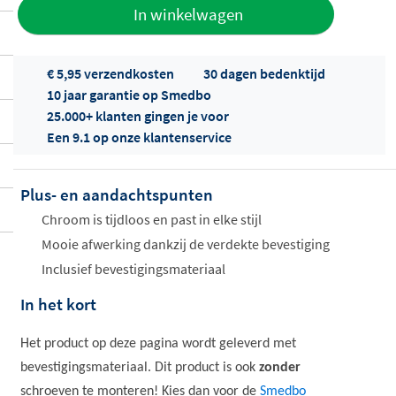
Toevoegen
In winkelwagen
aan offerte
€ 5,95 verzendkosten
30 dagen bedenktijd
10 jaar garantie op Smedbo
25.000+ klanten gingen je voor
Een 9.1 op onze klantenservice
Plus- en aandachtspunten
Offertes
ophalen...
Chroom is tijdloos en past in elke stijl
Mooie afwerking dankzij de verdekte bevestiging
Inclusief bevestigingsmateriaal
In het kort
Het product op deze pagina wordt geleverd met
bevestigingsmateriaal. Dit product is ook
zonder
schroeven te monteren! Kies dan voor de
Smedbo