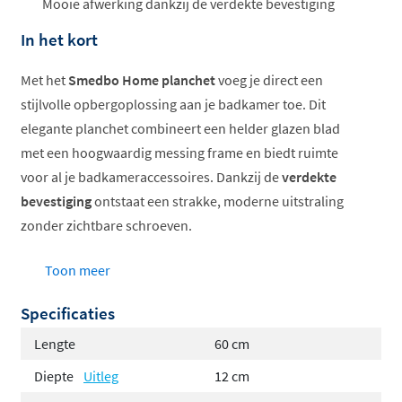
Mooie afwerking dankzij de verdekte bevestiging
In het kort
Met het
Smedbo Home planchet
voeg je direct een
stijlvolle opbergoplossing aan je badkamer toe. Dit
elegante planchet combineert een helder glazen blad
met een hoogwaardig messing frame en biedt ruimte
voor al je badkameraccessoires. Dankzij de
verdekte
bevestiging
ontstaat een strakke, moderne uitstraling
zonder zichtbare schroeven.
Ruim formaat van 60 cm breed
Toon meer
Helder glazen blad
Specificaties
Chroom of mat chroom frame
Verdekte wandmontage
Lengte
60 cm
Inclusief bevestigingsmateriaal
Diepte
Uitleg
12 cm