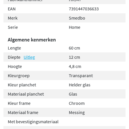
look. Het benodigde bevestigingsmateriaal wordt
meegeleverd, zodat je direct aan de slag kunt.
EAN
7391447036633
Merk
Smedbo
Praktische opbergruimte met stijl
Serie
Home
Met een diepte van 12 cm biedt dit planchet voldoende
Algemene kenmerken
ruimte voor flacons, parfums, make-up of decoratieve
Lengte
60 cm
items. Of je nu een compacte badkamer hebt of juist een
Diepte
Uitleg
12 cm
ruime wellnessruimte, het Smedbo Home planchet past
perfect in elk interieur en zorgt voor een opgeruimde,
Hoogte
4,8 cm
luxe uitstraling.
Kleurgroep
Transparant
Kleur planchet
Helder glas
Materiaal planchet
Glas
Kleur frame
Chroom
Materiaal frame
Messing
Met bevestigingsmateriaal