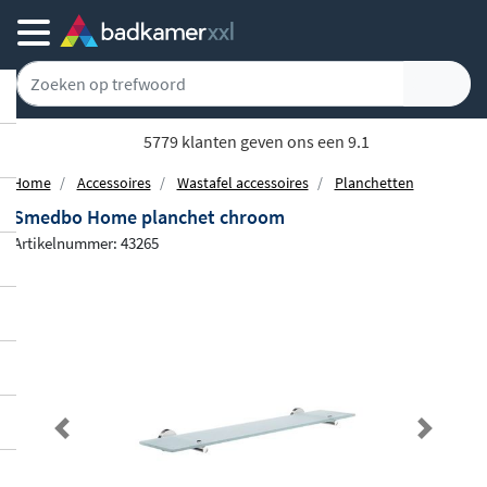
Gratis bezorgd vanaf 100,-
Home
Accessoires
Wastafel accessoires
Planchetten
Smedbo Home planchet chroom
Artikelnummer: 43265
Previous
Next