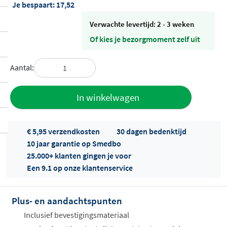
Je bespaart:
17,52
Verwachte levertijd: 2 - 3 weken
Of kies je bezorgmoment zelf uit
Aantal:
Toevoegen
In winkelwagen
aan offerte
€ 5,95 verzendkosten
30 dagen bedenktijd
10 jaar garantie op Smedbo
25.000+ klanten gingen je voor
Een 9.1 op onze klantenservice
Plus- en aandachtspunten
Offertes
ophalen...
Inclusief bevestigingsmateriaal