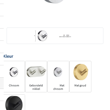
Kleur
Chroom
Geborsteld
Mat
Mat goud
nikkel
chroom