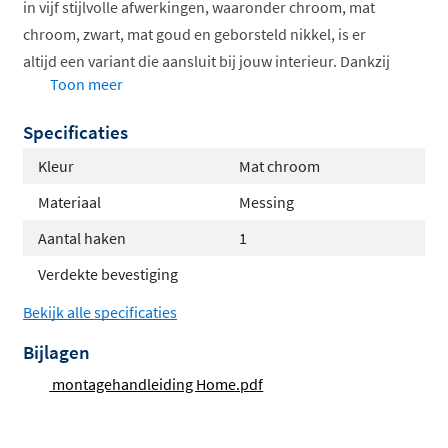
in vijf stijlvolle afwerkingen, waaronder chroom, mat
chroom, zwart, mat goud en geborsteld nikkel, is er
altijd een variant die aansluit bij jouw interieur. Dankzij
Toon meer
het hoogwaardige messing en de solide constructie
geniet je jarenlang van een mooi en functioneel
Specificaties
accessoire.
Kleur
Mat chroom
Verkrijgbaar in
meerdere kleuren en uitvoeringen
Materiaal
Messing
Gemaakt van duurzaam messing
Aantal haken
1
Verdekte bevestiging voor strak eindresultaat
Inclusief bevestigingsmateriaal
Verdekte bevestiging
Ook te monteren met Smedbo Gluemix
Bekijk alle specificaties
Flexibele montage: schroeven of
Bijlagen
lijmen
montagehandleiding Home.pdf
De Smedbo Home hakenrek en handdoekhaak worden