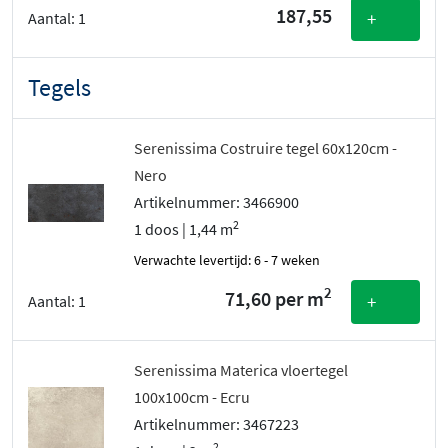
187,55
+
Aantal:
1
Tegels
Serenissima Costruire tegel 60x120cm -
Nero
Artikelnummer: 3466900
2
1 doos | 1,44 m
Verwachte levertijd: 6 - 7 weken
2
71,60 per m
+
Aantal:
1
Serenissima Materica vloertegel
100x100cm - Ecru
Artikelnummer: 3467223
2