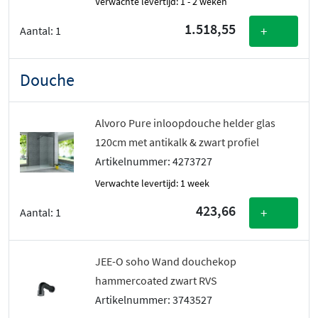
Verwachte levertijd: 1 - 2 weken
1.518,55
+
Aantal:
1
Douche
Alvoro Pure inloopdouche helder glas
120cm met antikalk & zwart profiel
Artikelnummer: 4273727
Verwachte levertijd: 1 week
423,66
+
Aantal:
1
JEE-O soho Wand douchekop
hammercoated zwart RVS
Artikelnummer: 3743527