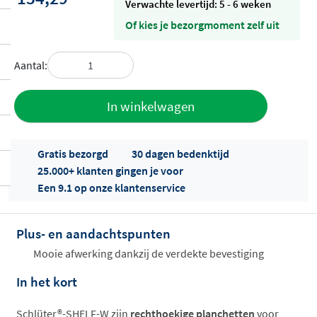
Verwachte levertijd: 5 - 6 weken
Of kies je bezorgmoment zelf uit
Aantal:
Toevoegen
In winkelwagen
aan offerte
Gratis bezorgd
30 dagen bedenktijd
25.000+ klanten gingen je voor
Een 9.1 op onze klantenservice
Plus- en aandachtspunten
Offertes
Mooie afwerking dankzij de verdekte bevestiging
ophalen...
In het kort
Schlüter®-SHELF-W zijn
rechthoekige planchetten
voor