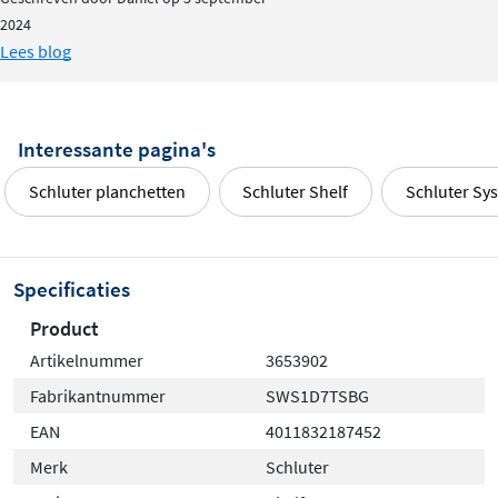
2024
Lees blog
Interessante pagina's
Schluter planchetten
Schluter Shelf
Schluter Sy
Specificaties
Product
Artikelnummer
3653902
Fabrikantnummer
SWS1D7TSBG
EAN
4011832187452
Merk
Schluter