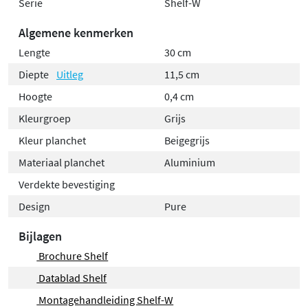
Serie
Shelf-W
Algemene kenmerken
Lengte
30 cm
Diepte
Uitleg
11,5 cm
Hoogte
0,4 cm
Kleurgroep
Grijs
Kleur planchet
Beigegrijs
Materiaal planchet
Aluminium
Verdekte bevestiging
Design
Pure
Bijlagen
Brochure Shelf
Datablad Shelf
Montagehandleiding Shelf-W