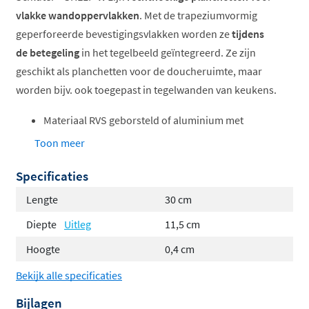
vlakke wandoppervlakken
. Met de trapeziumvormig
geperforeerde bevestigingsvlakken worden ze
tijdens
de betegeling
in het tegelbeeld geïntegreerd. Ze zijn
geschikt als planchetten voor de doucheruimte, maar
worden bijv. ook toegepast in tegelwanden van keukens.
Materiaal RVS geborsteld of aluminium met
TRENDLINE-structuur coating in acht verschillende
Toon meer
kleuren.
Specificaties
Vijf designs: Pure, Square, Wave, Floral and Curve
Lengte
30 cm
Diepte
Uitleg
11,5 cm
Hoogte
0,4 cm
Bekijk alle specificaties
Bijlagen