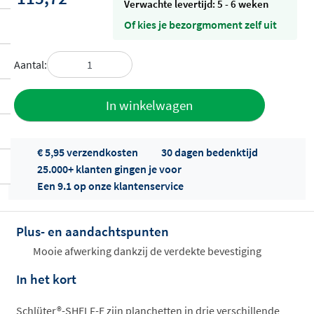
Verwachte levertijd: 5 - 6 weken
Of kies je bezorgmoment zelf uit
Aantal:
Toevoegen
In winkelwagen
aan offerte
€ 5,95 verzendkosten
30 dagen bedenktijd
25.000+ klanten gingen je voor
Een 9.1 op onze klantenservice
Plus- en aandachtspunten
Offertes
Mooie afwerking dankzij de verdekte bevestiging
ophalen...
In het kort
Schlüter®-SHELF-E zijn planchetten in drie verschillende