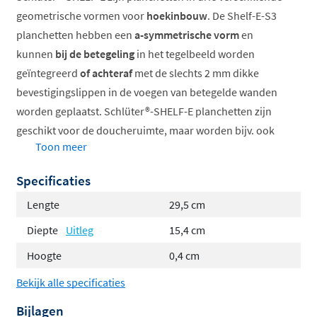
geometrische vormen voor
hoekinbouw
. De Shelf-E-S3
planchetten hebben een
a-symmetrische vorm
en
kunnen
bij de betegeling
in het tegelbeeld worden
geïntegreerd
of achteraf
met de slechts 2 mm dikke
bevestigingslippen in de voegen van betegelde wanden
worden geplaatst. Schlüter®-SHELF-E planchetten zijn
geschikt voor de doucheruimte, maar worden bijv. ook
Toon meer
toegepast in tegelwanden van keukens.
Specificaties
Links en rechts te plaatsen (omkeerbaar)
Materiaal RVS geborsteld of aluminium met
Lengte
29,5 cm
TRENDLINE-structuur coating in acht verschillende
Diepte
Uitleg
15,4 cm
kleuren
Hoogte
0,4 cm
Vijf designs: Pure, Square, Wave, Floral and Curve
Beschikbaar in vijf verschillende formaten
Bekijk alle specificaties
Bijlagen