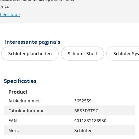
2024
Lees blog
Interessante pagina's
Schluter planchetten
Schluter Shelf
Schluter Sy
Specificaties
Product
Artikelnummer
3652559
Fabrikantnummer
SES3D3TSC
EAN
4011832186950
Merk
Schluter