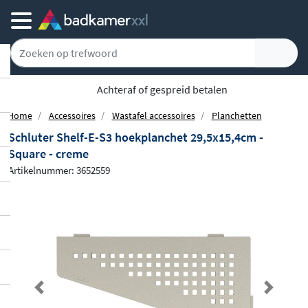
5779 klanten geven ons een 9.1
Home
Accessoires
Wastafel accessoires
Planchetten
Schluter Shelf-E-S3 hoekplanchet 29,5x15,4cm -
Square - creme
Artikelnummer: 3652559
Previous
Next