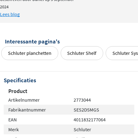
2024
Lees blog
Interessante pagina's
Schluter planchetten
Schluter Shelf
Schluter Sy
Specificaties
Product
Artikelnummer
2773044
Fabrikantnummer
SES2D5MGS
EAN
4011832177064
Merk
Schluter