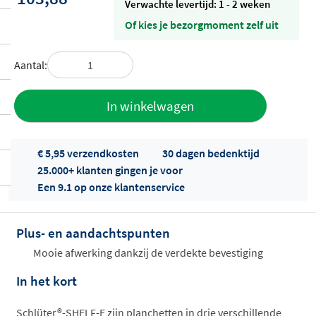
Verwachte levertijd: 1 - 2 weken
Of kies je bezorgmoment zelf uit
Aantal:
Toevoegen
In winkelwagen
aan offerte
€ 5,95 verzendkosten
30 dagen bedenktijd
25.000+ klanten gingen je voor
Een 9.1 op onze klantenservice
Plus- en aandachtspunten
Offertes
Mooie afwerking dankzij de verdekte bevestiging
ophalen...
In het kort
Schlüter®-SHELF-E zijn planchetten in drie verschillende