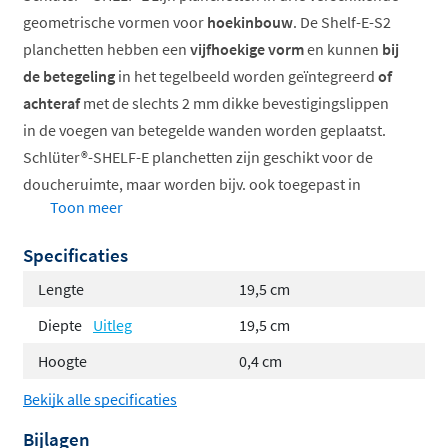
geometrische vormen voor
hoekinbouw
. De Shelf-E-S2
planchetten hebben een
vijfhoekige vorm
en kunnen
bij
de betegeling
in het tegelbeeld worden geïntegreerd
of
achteraf
met de slechts 2 mm dikke bevestigingslippen
in de voegen van betegelde wanden worden geplaatst.
Schlüter®-SHELF-E planchetten zijn geschikt voor de
doucheruimte, maar worden bijv. ook toegepast in
Toon meer
tegelwanden van keukens.
Specificaties
Materiaal RVS geborsteld of aluminium met
TRENDLINE-structuur coating in acht verschillende
Lengte
19,5 cm
kleuren
Diepte
Uitleg
19,5 cm
Vijf designs: Pure, Square, Wave, Floral and Curve
Hoogte
0,4 cm
Beschikbaar in vijf verschillende formaten
Bekijk alle specificaties
Bijlagen